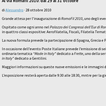
Al via Romafil 2010: dal 29 al 31 ottobre
di
Alessandro
·
28 ottobre 2010
Grande attesa per l’inaugurazione di
RomaFil 2010
, uno degli eve
Ospitato come ogni anno nel
Palazzo dei Congressi dell’Eur di R
in quattro classi espositive: Aerofilatelia, Fiscali, Filatelia Temat
La nuova formula prevede la partecipazione di Spagna, Grecia e P
In occasione dell’evento Poste Italiane prevede l’emissione di sei
ordinaria tematica
“Made in Italy”
dedicato a
Frette
, uno della se
in Italy”
dedicato a Gentilini.
Maggiori informazioni su queste nuove emissioni e le immagini de
L’esposizione resterà aperta dalle 9:30 alle 18:30, mntre per la g