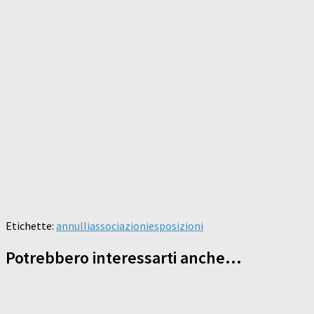
Etichette:
annulli
associazioni
esposizioni
Potrebbero interessarti anche...