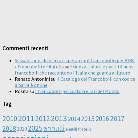
Commenti recenti
Sessant’anni di ricerca e speranza: il francobollo per AIRC
• Francobolli e Filatelia
su
Scienza, salute e pace: i 4 nuovi
francobolli che raccontano l’Italia che guarda al futuro
Renato Antonini
su
Il Catalogo dei Francobolli con codice
a barre è online
Rosita
su
I francobolli più costosi e rari del Mondo
Tag
2011
2013
2010
2012
2016
2017
2014
2015
2025
annulli
2018
2019
annulli filatelici