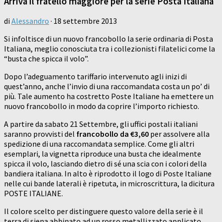
Arriva il fratello maggiore per la serie Posta Italiana
di
Alessandro
·
18 settembre 2013
Si infoltisce di un nuovo francobollo la serie ordinaria di Posta
Italiana, meglio conosciuta tra i collezionisti filatelici come la
“busta che spicca il volo”.
Dopo l’adeguamento tariffario intervenuto agli inizi di
quest’anno, anche l’invio di una raccomandata costa un po’ di
più. Tale aumento ha costretto Poste Italiane ha emettere un
nuovo francobollo in modo da coprire l’importo richiesto.
A partire da sabato 21 Settembre, gli uffici postali italiani
saranno provvisti del
francobollo da €3,60
per assolvere alla
spedizione di una raccomandata semplice. Come gli altri
esemplari, la vignetta riproduce una busta che idealmente
spicca il volo, lasciando dietro di sé una scia con i colori della
bandiera italiana. In alto è riprodotto il logo di Poste Italiane
nelle cui bande laterali è ripetuta, in microscrittura, la dicitura
POSTE ITALIANE.
Il colore scelto per distinguere questo valore della serie è il
terra di siena abbinato ad un rosso metallizzato applicato