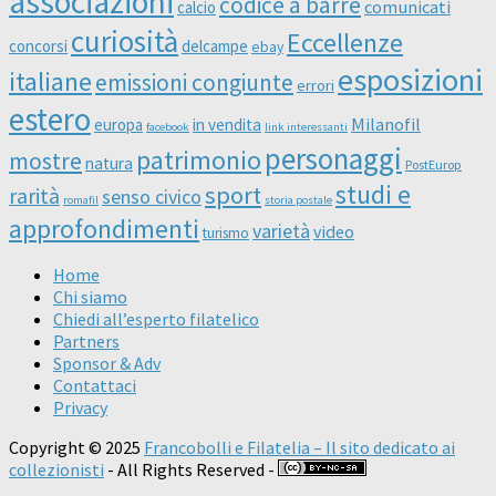
associazioni
codice a barre
comunicati
calcio
curiosità
Eccellenze
concorsi
delcampe
ebay
esposizioni
italiane
emissioni congiunte
errori
estero
Milanofil
europa
in vendita
facebook
link interessanti
personaggi
patrimonio
mostre
natura
PostEurop
studi e
sport
rarità
senso civico
romafil
storia postale
approfondimenti
varietà
video
turismo
Home
Chi siamo
Chiedi all’esperto filatelico
Partners
Sponsor & Adv
Contattaci
Privacy
Copyright © 2025
Francobolli e Filatelia – Il sito dedicato ai
collezionisti
- All Rights Reserved -