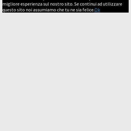
migliore esperienza sul nostro sito. Se continui ad utilizzare
questo sito noi assumiamo che tu ne sia felice.
Ok