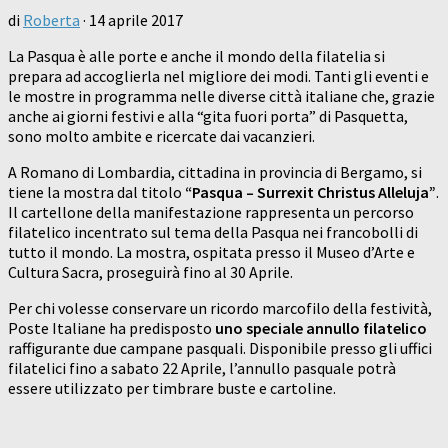
di
Roberta
·
14 aprile 2017
La Pasqua è alle porte e anche il mondo della filatelia si
prepara ad accoglierla nel migliore dei modi. Tanti gli eventi e
le mostre in programma nelle diverse città italiane che, grazie
anche ai giorni festivi e alla “gita fuori porta” di Pasquetta,
sono molto ambite e ricercate dai vacanzieri.
A Romano di Lombardia, cittadina in provincia di Bergamo, si
tiene la mostra dal titolo
“Pasqua – Surrexit Christus
Alleluja”
.
Il cartellone della manifestazione rappresenta un percorso
filatelico incentrato sul tema della Pasqua nei francobolli di
tutto il mondo. La mostra, ospitata presso il Museo d’Arte e
Cultura Sacra, proseguirà fino al 30 Aprile.
Per chi volesse conservare un ricordo marcofilo della festività,
Poste Italiane ha predisposto
uno speciale annullo
filatelico
raffigurante due campane pasquali. Disponibile presso gli uffici
filatelici fino a sabato 22 Aprile, l’annullo pasquale potrà
essere utilizzato per timbrare buste e cartoline.