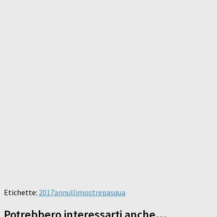
Etichette:
2017
annulli
mostre
pasqua
Potrebbero interessarti anche...