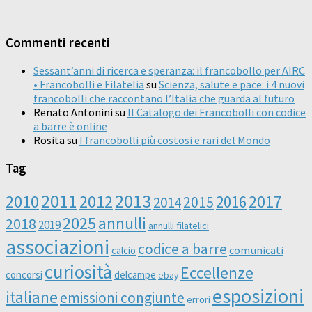
Commenti recenti
Sessant’anni di ricerca e speranza: il francobollo per AIRC
• Francobolli e Filatelia
su
Scienza, salute e pace: i 4 nuovi
francobolli che raccontano l’Italia che guarda al futuro
Renato Antonini
su
Il Catalogo dei Francobolli con codice
a barre è online
Rosita
su
I francobolli più costosi e rari del Mondo
Tag
2011
2013
2010
2012
2016
2017
2014
2015
2025
annulli
2018
2019
annulli filatelici
associazioni
codice a barre
comunicati
calcio
curiosità
Eccellenze
concorsi
delcampe
ebay
esposizioni
italiane
emissioni congiunte
errori