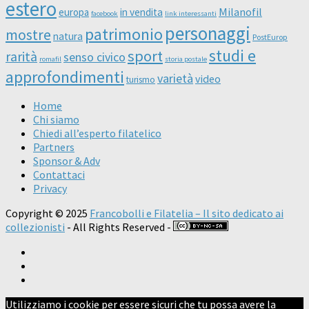
estero
Milanofil
europa
in vendita
facebook
link interessanti
personaggi
patrimonio
mostre
natura
PostEurop
studi e
sport
rarità
senso civico
romafil
storia postale
approfondimenti
varietà
video
turismo
Home
Chi siamo
Chiedi all’esperto filatelico
Partners
Sponsor & Adv
Contattaci
Privacy
Copyright © 2025
Francobolli e Filatelia – Il sito dedicato ai
collezionisti
- All Rights Reserved -
Utilizziamo i cookie per essere sicuri che tu possa avere la