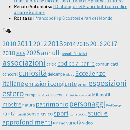
francobolli che raccontano l’Italia che guarda al futuro
Renato Antonini
su
Il Catalogo dei Francobolli con codice
a barre è online
Rosita
su
I francobolli più costosi e rari del Mondo
Tag
2011
2013
2010
2012
2016
2017
2014
2015
2025
annulli
2018
2019
annulli filatelici
associazioni
codice a barre
comunicati
calcio
curiosità
Eccellenze
concorsi
delcampe
ebay
esposizioni
italiane
emissioni congiunte
errori
estero
Milanofil
europa
in vendita
facebook
link interessanti
personaggi
patrimonio
mostre
natura
PostEurop
studi e
sport
rarità
senso civico
romafil
storia postale
approfondimenti
varietà
video
turismo