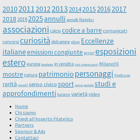
2011
2013
2010
2012
2016
2017
2014
2015
2025
annulli
2018
2019
annulli filatelici
associazioni
codice a barre
comunicati
calcio
curiosità
Eccellenze
concorsi
delcampe
ebay
esposizioni
italiane
emissioni congiunte
errori
estero
Milanofil
europa
in vendita
facebook
link interessanti
personaggi
patrimonio
mostre
natura
PostEurop
studi e
sport
rarità
senso civico
romafil
storia postale
approfondimenti
varietà
video
turismo
Home
Chi siamo
Chiedi all’esperto filatelico
Partners
Sponsor & Adv
Contattaci