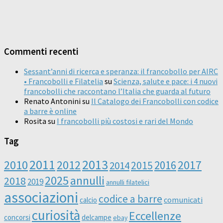
Commenti recenti
Sessant’anni di ricerca e speranza: il francobollo per AIRC
• Francobolli e Filatelia
su
Scienza, salute e pace: i 4 nuovi
francobolli che raccontano l’Italia che guarda al futuro
Renato Antonini
su
Il Catalogo dei Francobolli con codice
a barre è online
Rosita
su
I francobolli più costosi e rari del Mondo
Tag
2011
2013
2010
2012
2016
2017
2014
2015
2025
annulli
2018
2019
annulli filatelici
associazioni
codice a barre
comunicati
calcio
curiosità
Eccellenze
concorsi
delcampe
ebay