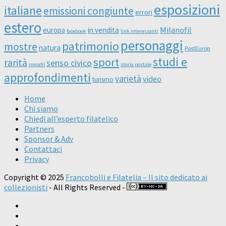
esposizioni
italiane
emissioni congiunte
errori
estero
Milanofil
europa
in vendita
facebook
link interessanti
personaggi
patrimonio
mostre
natura
PostEurop
studi e
sport
rarità
senso civico
romafil
storia postale
approfondimenti
varietà
video
turismo
Home
Chi siamo
Chiedi all’esperto filatelico
Partners
Sponsor & Adv
Contattaci
Privacy
Copyright © 2025
Francobolli e Filatelia – Il sito dedicato ai
collezionisti
- All Rights Reserved -