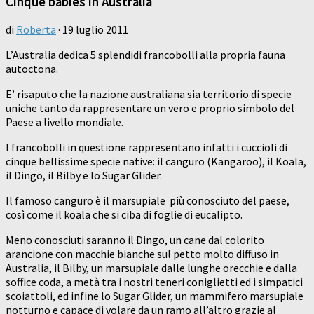
Cinque babies in Australia
di
Roberta
·
19 luglio 2011
L’Australia dedica 5 splendidi francobolli alla propria fauna
autoctona.
E’ risaputo che la nazione australiana sia territorio di specie
uniche tanto da rappresentare un vero e proprio simbolo del
Paese a livello mondiale.
I francobolli in questione rappresentano infatti i cuccioli di
cinque bellissime specie native: il canguro (Kangaroo), il Koala,
il Dingo, il Bilby e lo Sugar Glider.
Il famoso canguro è il marsupiale più conosciuto del paese,
così come il koala che si ciba di foglie di eucalipto.
Meno conosciuti saranno il Dingo, un cane dal colorito
arancione con macchie bianche sul petto molto diffuso in
Australia, il Bilby, un marsupiale dalle lunghe orecchie e dalla
soffice coda, a metà tra i nostri teneri coniglietti ed i simpatici
scoiattoli, ed infine lo Sugar Glider, un mammifero marsupiale
notturno e capace di volare da un ramo all’altro grazie al