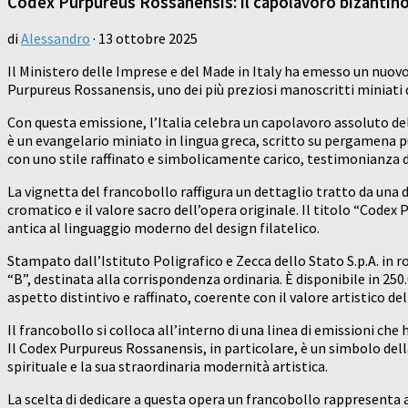
Codex Purpureus Rossanensis: il capolavoro bizantino
di
Alessandro
·
13 ottobre 2025
Il Ministero delle Imprese e del Made in Italy ha emesso un nuo
Purpureus Rossanensis, uno dei più preziosi manoscritti miniati 
Con questa emissione, l’Italia celebra un capolavoro assoluto del
è un evangelario miniato in lingua greca, scritto su pergamena pu
con uno stile raffinato e simbolicamente carico, testimonianza d
La vignetta del francobollo raffigura un dettaglio tratto da una de
cromatico e il valore sacro dell’opera originale. Il titolo “Code
antica al linguaggio moderno del design filatelico.
Stampato dall’Istituto Poligrafico e Zecca dello Stato S.p.A. in r
“B”, destinata alla corrispondenza ordinaria. È disponibile in 250
aspetto distintivo e raffinato, coerente con il valore artistico 
Il francobollo si colloca all’interno di una linea di emissioni c
Il Codex Purpureus Rossanensis, in particolare, è un simbolo del
spirituale e la sua straordinaria modernità artistica.
La scelta di dedicare a questa opera un francobollo rappresenta a