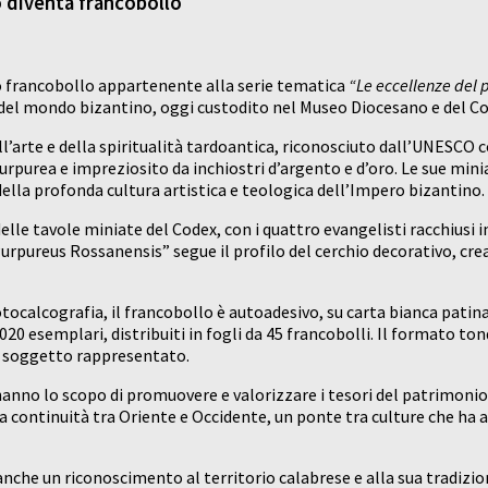
 diventa francobollo
vo francobollo appartenente alla serie tematica
“Le eccellenze del p
del mondo bizantino, oggi custodito nel Museo Diocesano e del Cod
l’arte e della spiritualità tardoantica, riconosciuto dall’UNESCO 
rpurea e impreziosito da inchiostri d’argento e d’oro. Le sue miniat
ella profonda cultura artistica e teologica dell’Impero bizantino.
lle tavole miniate del Codex, con i quattro evangelisti racchiusi in 
x Purpureus Rossanensis” segue il profilo del cerchio decorativo, 
otocalcografia, il francobollo è autoadesivo, su carta bianca patin
.020 esemplari, distribuiti in fogli da 45 francobolli. Il formato 
del soggetto rappresentato.
he hanno lo scopo di promuovere e valorizzare i tesori del patrimoni
la continuità tra Oriente e Occidente, un ponte tra culture che ha
nche un riconoscimento al territorio calabrese e alla sua tradizio