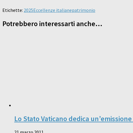
Etichette:
2025
Eccellenze italiane
patrimonio
Potrebbero interessarti anche...
Lo Stato Vaticano dedica un’emissione a
21 marzo 2011