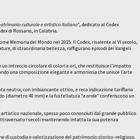
atrimonio culturale e artistico italiano”
, dedicato al Codex
ex di Rossano, in Calabria.
come Memoria del Mondo nel 2015. Il Codex, risalente al VI secolo,
ure, di straordinaria bellezza, raffigurano episodi dei Vangeli
un intreccio circolare di colori e ori, che restituisce l’impatto
creando una composizione elegante e armoniosa che unisce l’arte
ata neutra, con imbiancante ottico, e reca indicazione tariffaria
tondo (diametro 40 mm) e la fustellatura “a onde” conferiscono un
o artistico nazionale, spesso poco conosciuti dal grande pubblico.
 attraversato i secoli mantenendo intatta la sua potenza
ne di custodia e valorizzazione del patrimonio storico-religioso.