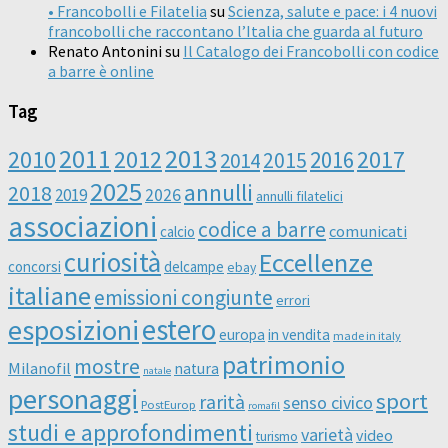
• Francobolli e Filatelia
su
Scienza, salute e pace: i 4 nuovi
francobolli che raccontano l’Italia che guarda al futuro
Renato Antonini
su
Il Catalogo dei Francobolli con codice
a barre è online
Tag
2011
2013
2010
2012
2016
2017
2014
2015
2025
annulli
2018
2019
2026
annulli filatelici
associazioni
codice a barre
comunicati
calcio
curiosità
Eccellenze
concorsi
delcampe
ebay
italiane
emissioni congiunte
errori
esposizioni
estero
europa
in vendita
made in italy
patrimonio
mostre
Milanofil
natura
natale
personaggi
sport
rarità
senso civico
PostEurop
romafil
studi e approfondimenti
varietà
video
turismo