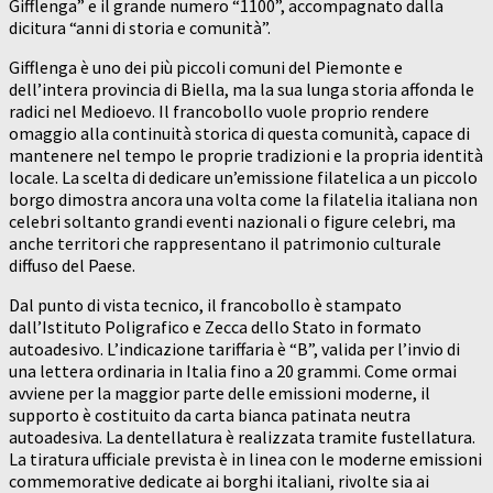
Gifflenga” e il grande numero “1100”, accompagnato dalla
dicitura “anni di storia e comunità”.
Gifflenga è uno dei più piccoli comuni del Piemonte e
dell’intera provincia di Biella, ma la sua lunga storia affonda le
radici nel Medioevo. Il francobollo vuole proprio rendere
omaggio alla continuità storica di questa comunità, capace di
mantenere nel tempo le proprie tradizioni e la propria identità
locale. La scelta di dedicare un’emissione filatelica a un piccolo
borgo dimostra ancora una volta come la filatelia italiana non
celebri soltanto grandi eventi nazionali o figure celebri, ma
anche territori che rappresentano il patrimonio culturale
diffuso del Paese.
Dal punto di vista tecnico, il francobollo è stampato
dall’Istituto Poligrafico e Zecca dello Stato in formato
autoadesivo. L’indicazione tariffaria è “B”, valida per l’invio di
una lettera ordinaria in Italia fino a 20 grammi. Come ormai
avviene per la maggior parte delle emissioni moderne, il
supporto è costituito da carta bianca patinata neutra
autoadesiva. La dentellatura è realizzata tramite fustellatura.
La tiratura ufficiale prevista è in linea con le moderne emissioni
commemorative dedicate ai borghi italiani, rivolte sia ai