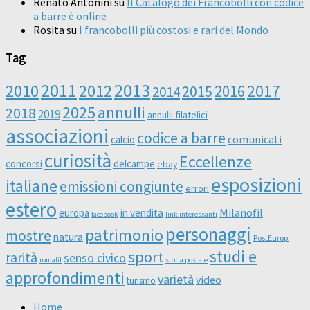
Renato Antonini
su
Il Catalogo dei Francobolli con codice
a barre è online
Rosita
su
I francobolli più costosi e rari del Mondo
Tag
2011
2013
2010
2012
2016
2017
2014
2015
2025
annulli
2018
2019
annulli filatelici
associazioni
codice a barre
comunicati
calcio
curiosità
Eccellenze
concorsi
delcampe
ebay
esposizioni
italiane
emissioni congiunte
errori
estero
Milanofil
europa
in vendita
facebook
link interessanti
personaggi
patrimonio
mostre
natura
PostEurop
studi e
sport
rarità
senso civico
romafil
storia postale
approfondimenti
varietà
video
turismo
Home