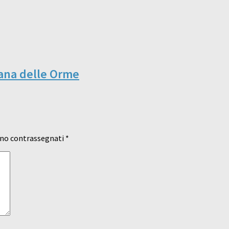
iana delle Orme
ono contrassegnati
*