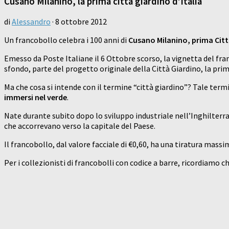
Cusano Milanino, la prima città giardino d’Italia
di
Alessandro
·
8 ottobre 2012
Un francobollo celebra i 100 anni di
Cusano Milanino, prima Città
Emesso da Poste Italiane il 6 Ottobre scorso, la vignetta del fra
sfondo, parte del progetto originale della Città Giardino, la prima
Ma che cosa si intende con il termine “città giardino”? Tale termi
immersi nel verde
.
Nate durante subito dopo lo sviluppo industriale nell’Inghilterra
che accorrevano verso la capitale del Paese.
Il francobollo, dal valore facciale di €0,60, ha una tiratura massim
Per i collezionisti di francobolli con codice a barre, ricordiamo 