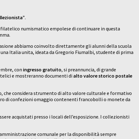
lezionista”
.
lo filatelico numismatico empolese di continuare in questa
amma.
ccasione abbiamo coinvolto direttamente gli alunni della scuola
una Italia unita, ideata da Gregorio Fiumalbi, studente di prima
tembre, con
ingresso gratuito
, si preannuncia, di grande
ilatelici e mostreranno documenti di
alto valore storico postale
smo, che considera strumento di alto valore culturale e formativo
numero di confezioni omaggio contenenti francobolli o monete da
re acquistati presso i locali dell’esposizione. I collezionisti
a l’amministrazione comunale per la disponibilità sempre