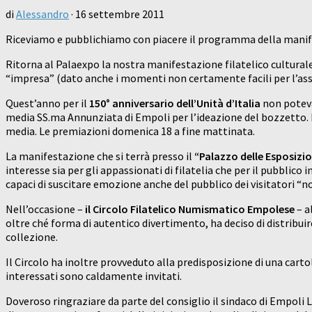
di
Alessandro
·
16 settembre 2011
Riceviamo e pubblichiamo con piacere il programma della manife
Ritorna al Palaexpo la nostra manifestazione filatelico culturale
“impresa” (dato anche i momenti non certamente facili per l’as
Quest’anno per il
150° anniversario dell’Unità d’Italia
non potev
media SS.ma Annunziata di Empoli per l’ideazione del bozzetto. E’
media. Le premiazioni domenica 18 a fine mattinata.
La manifestazione che si terrà presso il
“Palazzo delle Esposizio
interesse sia per gli appassionati di filatelia che per il pubblic
capaci di suscitare emozione anche del pubblico dei visitatori “no
Nell’occasione –
il Circolo Filatelico Numismatico Empolese
– a
oltre ché forma di autentico divertimento, ha deciso di distribui
collezione.
Il Circolo ha inoltre provveduto alla predisposizione di una cart
interessati sono caldamente invitati.
Doveroso ringraziare da parte del consiglio il sindaco di Empoli