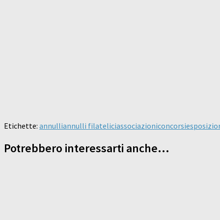
Etichette:
annulli
annulli filatelici
associazioni
concorsi
esposizio
Potrebbero interessarti anche...