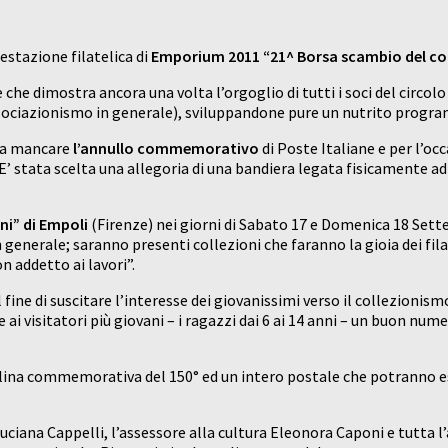
stazione filatelica di
Emporium 2011 “21^ Borsa scambio del col
 che dimostra ancora una volta l’orgoglio di tutti i soci del circo
sociazionismo in generale), sviluppandone pure un nutrito progr
a mancare
l’annullo commemorativo
di Poste Italiane e per l’o
 stata scelta una allegoria di una bandiera legata fisicamente ad 
ni” di Empoli
(Firenze) nei giorni di Sabato 17 e Domenica 18 Set
o in generale; saranno presenti collezioni che faranno la gioia dei f
n addetto ai lavori”.
l fine di suscitare l’interesse dei giovanissimi verso il collezioni
re ai visitatori più giovani – i ragazzi dai 6 ai 14 anni – un buon 
olina commemorativa del 150° ed un intero postale che potranno esse
 Luciana Cappelli, l’assessore alla cultura Eleonora Caponi e tutt