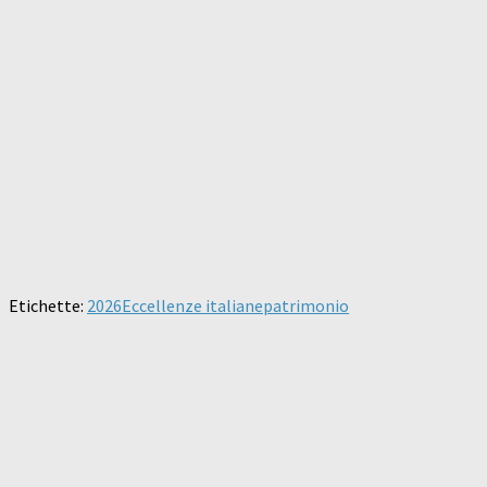
Etichette:
2026
Eccellenze italiane
patrimonio