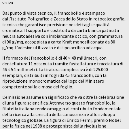
visiva.
Dal punto di vista tecnico, il francobollo è stampato
dall’Istituto Poligrafico e Zecca dello Stato in rotocalcografia,
tecnica che garantisce precisione nei dettagli e qualità
cromatica. Il supporto è costituito da carta bianca patinata
neutra autoadesiva con imbiancante ottico, con grammatura
di 90 g/mq, accoppiata a carta Kraft monosiliconata da 80
g/mq. L’adesivo utilizzato è di tipo acrilico ad acqua.
Il formato del francobollo è di 40 × 48 millimetri, con
dentellatura 11 ottenuta tramite fustellatura e tracciatura di
46 × 54 millimetri. La tiratura complessiva è di 225.000
esemplari, distribuiti in fogli da 45 francobolli, con la
riproduzione monocromatica del logo del Ministero
competente sulla cimosa del foglio.
L’emissione assume un significato che va oltre la celebrazione
di una figura scientifica. Attraverso questo francobollo, la
filatelia italiana rende omaggio al contributo fondamentale
della ricerca alla crescita della conoscenza e allo sviluppo
tecnologico globale. La figura di Enrico Fermi, premio Nobel
per la fisica nel 1938 e protagonista della rivoluzione