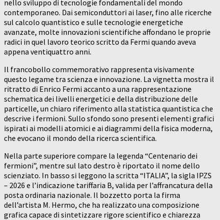
nello sviluppo di tecnologie fondamentali del mondo
contemporaneo. Dai semiconduttori ai laser, fino alle ricerche
sul calcolo quantistico e sulle tecnologie energetiche
avanzate, molte innovazioni scientifiche affondano le proprie
radici in quel lavoro teorico scritto da Fermi quando aveva
appena ventiquattro anni.
Il francobollo commemorativo rappresenta visivamente
questo legame tra scienza e innovazione. La vignetta mostra il
ritratto di Enrico Fermi accanto a una rappresentazione
schematica dei livelli energetici e della distribuzione delle
particelle, un chiaro riferimento alla statistica quantistica che
descrive i fermioni. Sullo sfondo sono presenti elementi grafici
ispirati ai modelli atomici e ai diagrammi della fisica moderna,
che evocano il mondo della ricerca scientifica.
Nella parte superiore compare la legenda “Centenario dei
fermioni”, mentre sul lato destro è riportato il nome dello
scienziato. In basso si leggono la scritta “ITALIA”, la sigla IPZS
– 2026 e l’indicazione tariffaria B, valida per l’affrancatura della
posta ordinaria nazionale. Il bozzetto porta la firma
dell’artista M. Hermo, che ha realizzato una composizione
grafica capace di sintetizzare rigore scientifico e chiarezza