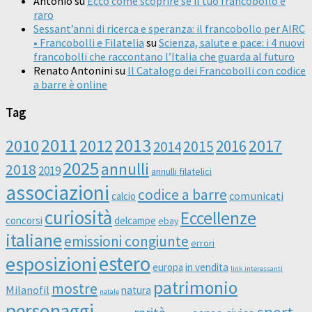
Antonio
su
Ecco come scoprire se il tuo francobollo è
raro
Sessant’anni di ricerca e speranza: il francobollo per AIRC
• Francobolli e Filatelia
su
Scienza, salute e pace: i 4 nuovi
francobolli che raccontano l’Italia che guarda al futuro
Renato Antonini
su
Il Catalogo dei Francobolli con codice
a barre è online
Tag
2011
2013
2010
2012
2016
2017
2014
2015
2025
annulli
2018
2019
annulli filatelici
associazioni
codice a barre
comunicati
calcio
curiosità
Eccellenze
concorsi
delcampe
ebay
italiane
emissioni congiunte
errori
esposizioni
estero
europa
in vendita
link interessanti
patrimonio
mostre
Milanofil
natura
natale
personaggi
sport