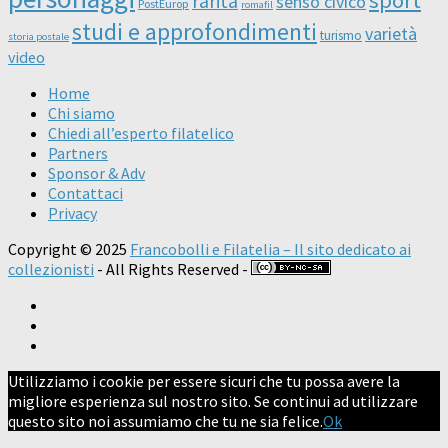
rarità
senso civico
PostEurop
romafil
studi e approfondimenti
varietà
turismo
storia postale
video
Home
Chi siamo
Chiedi all’esperto filatelico
Partners
Sponsor & Adv
Contattaci
Privacy
Copyright © 2025
Francobolli e Filatelia – Il sito dedicato ai
collezionisti
- All Rights Reserved -
Utilizziamo i cookie per essere sicuri che tu possa avere la
migliore esperienza sul nostro sito. Se continui ad utilizzare
questo sito noi assumiamo che tu ne sia felice.
Ok