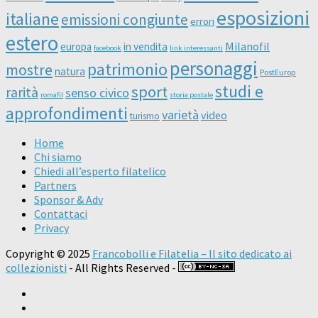
esposizioni
italiane
emissioni congiunte
errori
estero
Milanofil
europa
in vendita
facebook
link interessanti
personaggi
patrimonio
mostre
natura
PostEurop
studi e
sport
rarità
senso civico
romafil
storia postale
approfondimenti
varietà
video
turismo
Home
Chi siamo
Chiedi all’esperto filatelico
Partners
Sponsor & Adv
Contattaci
Privacy
Copyright © 2025
Francobolli e Filatelia – Il sito dedicato ai
collezionisti
- All Rights Reserved -