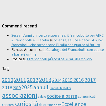
Commenti recenti
Sessant’anni di ricerca e speranza: il francobollo per AIRC
• Francobolli e Filatelia
su
Scienza, salute e pace: i 4 nuovi
francobolli che raccontano l’Italia che guarda al futuro
Renato Antonini
su
Il Catalogo dei Francobolli con codice
a barre è online
Rosita
su
I francobolli più costosi e rari del Mondo
Tag
2011
2013
2010
2012
2016
2017
2014
2015
2025
annulli
2018
2019
annulli filatelici
associazioni
codice a barre
comunicati
calcio
curiosità
Eccellenze
concorsi
delcampe
ebay