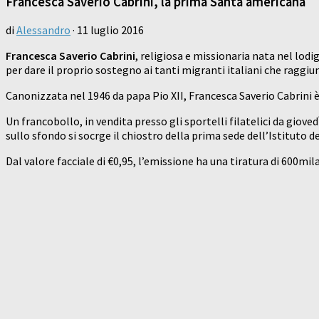
Francesca Saverio Cabrini, la prima Santa americana
di
Alessandro
·
11 luglio 2016
Francesca Saverio Cabrini
, religiosa e missionaria nata nel lodi
per dare il proprio sostegno ai tanti migranti italiani che ragg
Canonizzata nel 1946 da papa Pio XII, Francesca Saverio Cabrini 
Un francobollo, in vendita presso gli sportelli filatelici da giove
sullo sfondo si socrge il chiostro della prima sede dell’Istituto d
Dal valore facciale di €0,95, l’emissione ha una tiratura di 600mil