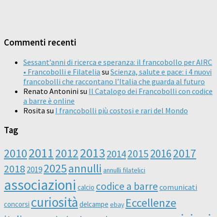
Commenti recenti
Sessant’anni di ricerca e speranza: il francobollo per AIRC
• Francobolli e Filatelia
su
Scienza, salute e pace: i 4 nuovi
francobolli che raccontano l’Italia che guarda al futuro
Renato Antonini
su
Il Catalogo dei Francobolli con codice
a barre è online
Rosita
su
I francobolli più costosi e rari del Mondo
Tag
2011
2013
2010
2012
2016
2017
2014
2015
2025
annulli
2018
2019
annulli filatelici
associazioni
codice a barre
comunicati
calcio
curiosità
Eccellenze
concorsi
delcampe
ebay