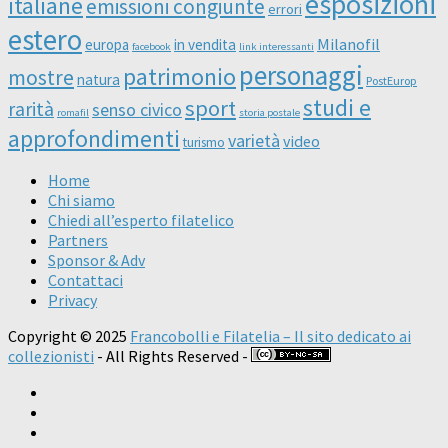
esposizioni
italiane
emissioni congiunte
errori
estero
Milanofil
europa
in vendita
facebook
link interessanti
personaggi
patrimonio
mostre
natura
PostEurop
studi e
sport
rarità
senso civico
romafil
storia postale
approfondimenti
varietà
video
turismo
Home
Chi siamo
Chiedi all’esperto filatelico
Partners
Sponsor & Adv
Contattaci
Privacy
Copyright © 2025
Francobolli e Filatelia – Il sito dedicato ai
collezionisti
- All Rights Reserved -