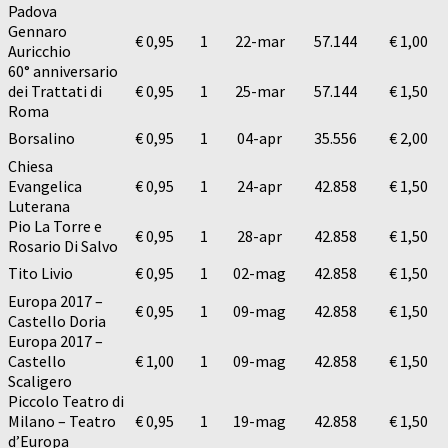
Padova
Gennaro
€ 0,95
1
22-mar
57.144
€ 1,00
Auricchio
60° anniversario
dei Trattati di
€ 0,95
1
25-mar
57.144
€ 1,50
Roma
Borsalino
€ 0,95
1
04-apr
35.556
€ 2,00
Chiesa
Evangelica
€ 0,95
1
24-apr
42.858
€ 1,50
Luterana
Pio La Torre e
€ 0,95
1
28-apr
42.858
€ 1,50
Rosario Di Salvo
Tito Livio
€ 0,95
1
02-mag
42.858
€ 1,50
Europa 2017 –
€ 0,95
1
09-mag
42.858
€ 1,50
Castello Doria
Europa 2017 –
Castello
€ 1,00
1
09-mag
42.858
€ 1,50
Scaligero
Piccolo Teatro di
Milano – Teatro
€ 0,95
1
19-mag
42.858
€ 1,50
d’Europa