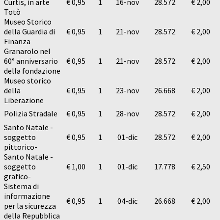
Curtis, in arte
€ 0,95
1
16-nov
28.572
€ 2,00
Totò
Museo Storico
della Guardia di
€ 0,95
1
21-nov
28.572
€ 2,00
Finanza
Granarolo nel
60° anniversario
€ 0,95
1
21-nov
28.572
€ 2,00
della fondazione
Museo storico
della
€ 0,95
1
23-nov
26.668
€ 2,00
Liberazione
Polizia Stradale
€ 0,95
1
28-nov
28.572
€ 2,00
Santo Natale -
soggetto
€ 0,95
1
01-dic
28.572
€ 2,00
pittorico-
Santo Natale -
soggetto
€ 1,00
1
01-dic
17.778
€ 2,50
grafico-
Sistema di
informazione
€ 0,95
1
04-dic
26.668
€ 2,00
per la sicurezza
della Repubblica