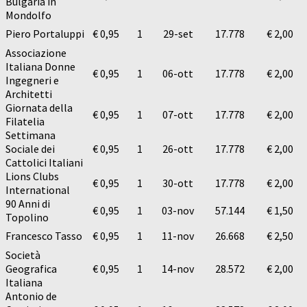
Bulgaria in
Mondolfo
Piero Portaluppi
€ 0,95
1
29-set
17.778
€ 2,00
Associazione
Italiana Donne
€ 0,95
1
06-ott
17.778
€ 2,00
Ingegneri e
Architetti
Giornata della
€ 0,95
1
07-ott
17.778
€ 2,00
Filatelia
Settimana
Sociale dei
€ 0,95
1
26-ott
17.778
€ 2,00
Cattolici Italiani
Lions Clubs
€ 0,95
1
30-ott
17.778
€ 2,00
International
90 Anni di
€ 0,95
1
03-nov
57.144
€ 1,50
Topolino
Francesco Tasso
€ 0,95
1
11-nov
26.668
€ 2,50
Società
Geografica
€ 0,95
1
14-nov
28.572
€ 2,00
Italiana
Antonio de