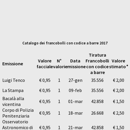
Catalogo dei francobolli con codice a barre 2017
Tiratura
Valore
N°
Data
Francobolli
Valore
Emissione
facciale
valori
emissione
con codice
stimato
*
a barre
Luigi Tenco
€ 0,95
1
27-gen
35.556
€ 2,00
La Stampa
€ 0,95
1
09-feb
35.556
€ 2,00
Bacalà alla
€ 0,95
1
01-mar
42.858
€ 1,50
vicentina
Corpo di Polizia
€ 0,95
1
18-mar
26.668
€ 2,50
Penitenziaria
Osservatorio
Astronomico di
€ 0,95
1
21-mar
42.858
€ 1,50