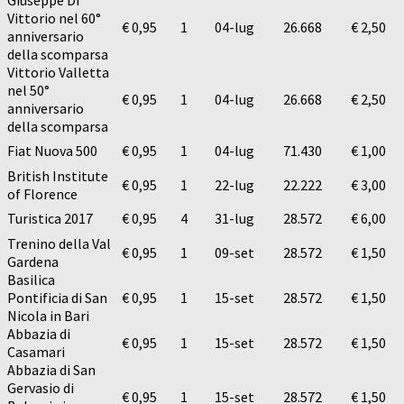
Giuseppe Di
Vittorio nel 60°
€ 0,95
1
04-lug
26.668
€ 2,50
anniversario
della scomparsa
Vittorio Valletta
nel 50°
€ 0,95
1
04-lug
26.668
€ 2,50
anniversario
della scomparsa
Fiat Nuova 500
€ 0,95
1
04-lug
71.430
€ 1,00
British Institute
€ 0,95
1
22-lug
22.222
€ 3,00
of Florence
Turistica 2017
€ 0,95
4
31-lug
28.572
€ 6,00
Trenino della Val
€ 0,95
1
09-set
28.572
€ 1,50
Gardena
Basilica
Pontificia di San
€ 0,95
1
15-set
28.572
€ 1,50
Nicola in Bari
Abbazia di
€ 0,95
1
15-set
28.572
€ 1,50
Casamari
Abbazia di San
Gervasio di
€ 0,95
1
15-set
28.572
€ 1,50