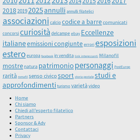
2011
2013
2010
2012
2016
2017
2014
2015
2025
annulli
2018
2019
annulli filatelici
associazioni
codice a barre
comunicati
calcio
curiosità
Eccellenze
concorsi
delcampe
ebay
esposizioni
italiane
emissioni congiunte
errori
estero
Milanofil
europa
in vendita
facebook
link interessanti
personaggi
patrimonio
mostre
natura
PostEurop
studi e
sport
rarità
senso civico
romafil
storia postale
approfondimenti
varietà
video
turismo
Home
Chi siamo
Chiedi all’esperto filatelico
Partners
Sponsor & Adv
Contattaci
Privacy