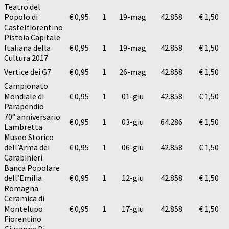
Teatro del
Popolo di
€ 0,95
1
19-mag
42.858
€ 1,50
Castelfiorentino
Pistoia Capitale
Italiana della
€ 0,95
1
19-mag
42.858
€ 1,50
Cultura 2017
Vertice dei G7
€ 0,95
1
26-mag
42.858
€ 1,50
Campionato
Mondiale di
€ 0,95
1
01-giu
42.858
€ 1,50
Parapendio
70° anniversario
€ 0,95
1
03-giu
64.286
€ 1,50
Lambretta
Museo Storico
dell’Arma dei
€ 0,95
1
06-giu
42.858
€ 1,50
Carabinieri
Banca Popolare
dell’Emilia
€ 0,95
1
12-giu
42.858
€ 1,50
Romagna
Ceramica di
Montelupo
€ 0,95
1
17-giu
42.858
€ 1,50
Fiorentino