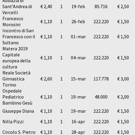
Abbazia di
Sant’Andrea di
€ 2,40
1
19-feb
85.716
€ 2,50
Vercelli
Francesco
€ 1,10
1
26-feb
222.220
€ 1,50
Morosini
Incontro di San
Francesco con il
€ 1,10
1
01-mar
222.220
€ 1,50
Sultano
Matera 2019
Capitale
€ 1,10
1
04-mar
222.220
€ 1,50
europea della
cultura
Reale Società
Ginnastica
€ 2,60
1
15-mar
117.778
€ 3,00
Torino
Ospedale
Pediatrico
€ 1,10
1
19-mar
48.000
€ 2,00
Bambino Gesù
Giuseppe Diana
€ 1,10
1
19-mar
222.220
€ 1,50
Nilla Pizzi
€ 1,10
1
16-apr
222.220
€ 1,50
Circolo S. Pietro
€ 1,10
1
28-apr
222.220
€ 1,50