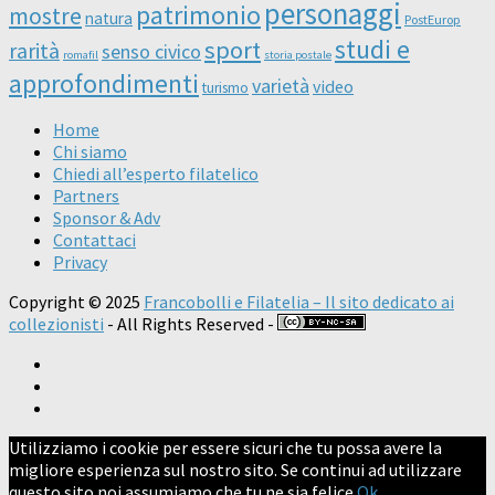
personaggi
patrimonio
mostre
natura
PostEurop
studi e
sport
rarità
senso civico
romafil
storia postale
approfondimenti
varietà
video
turismo
Home
Chi siamo
Chiedi all’esperto filatelico
Partners
Sponsor & Adv
Contattaci
Privacy
Copyright © 2025
Francobolli e Filatelia – Il sito dedicato ai
collezionisti
- All Rights Reserved -
Utilizziamo i cookie per essere sicuri che tu possa avere la
migliore esperienza sul nostro sito. Se continui ad utilizzare
questo sito noi assumiamo che tu ne sia felice.
Ok