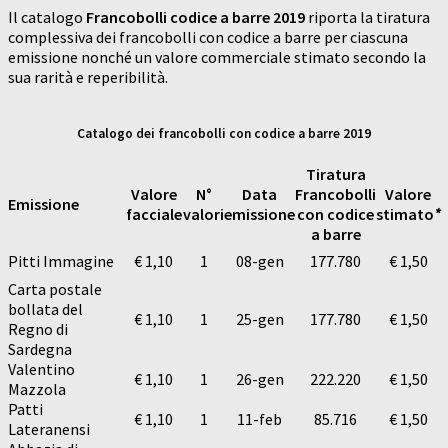
Il catalogo
Francobolli codice a barre 2019
riporta la tiratura
complessiva dei francobolli con codice a barre per ciascuna
emissione nonché un valore commerciale stimato secondo la
sua rarità e reperibilità.
Catalogo dei francobolli con codice a barre 2019
Tiratura
Valore
N°
Data
Francobolli
Valore
Emissione
facciale
valori
emissione
con codice
stimato
*
a barre
Pitti Immagine
€ 1,10
1
08-gen
177.780
€ 1,50
Carta postale
bollata del
€ 1,10
1
25-gen
177.780
€ 1,50
Regno di
Sardegna
Valentino
€ 1,10
1
26-gen
222.220
€ 1,50
Mazzola
Patti
€ 1,10
1
11-feb
85.716
€ 1,50
Lateranensi