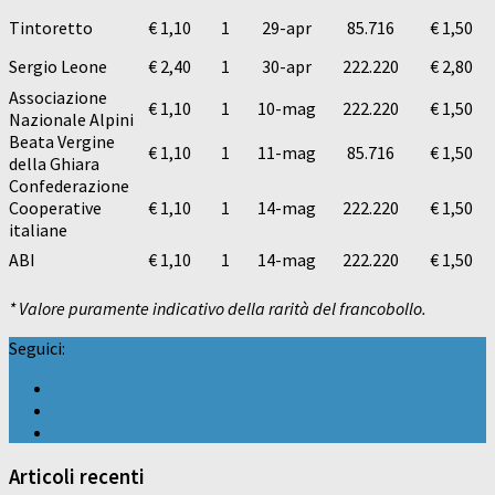
Tintoretto
€ 1,10
1
29-apr
85.716
€ 1,50
Sergio Leone
€ 2,40
1
30-apr
222.220
€ 2,80
Associazione
€ 1,10
1
10-mag
222.220
€ 1,50
Nazionale Alpini
Beata Vergine
€ 1,10
1
11-mag
85.716
€ 1,50
della Ghiara
Confederazione
Cooperative
€ 1,10
1
14-mag
222.220
€ 1,50
italiane
ABI
€ 1,10
1
14-mag
222.220
€ 1,50
* Valore puramente indicativo della rarità del francobollo.
Seguici:
Articoli recenti