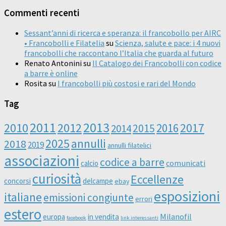
Commenti recenti
Sessant’anni di ricerca e speranza: il francobollo per AIRC
• Francobolli e Filatelia
su
Scienza, salute e pace: i 4 nuovi
francobolli che raccontano l’Italia che guarda al futuro
Renato Antonini
su
Il Catalogo dei Francobolli con codice
a barre è online
Rosita
su
I francobolli più costosi e rari del Mondo
Tag
2011
2013
2010
2012
2016
2017
2014
2015
2025
annulli
2018
2019
annulli filatelici
associazioni
codice a barre
comunicati
calcio
curiosità
Eccellenze
concorsi
delcampe
ebay
esposizioni
italiane
emissioni congiunte
errori
estero
Milanofil
europa
in vendita
facebook
link interessanti