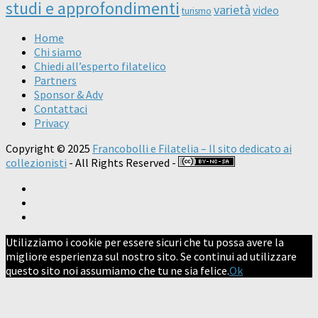
studi e approfondimenti
varietà
video
turismo
Home
Chi siamo
Chiedi all’esperto filatelico
Partners
Sponsor & Adv
Contattaci
Privacy
Copyright © 2025
Francobolli e Filatelia – Il sito dedicato ai
collezionisti
- All Rights Reserved -
Utilizziamo i cookie per essere sicuri che tu possa avere la
migliore esperienza sul nostro sito. Se continui ad utilizzare
questo sito noi assumiamo che tu ne sia felice.
Ok