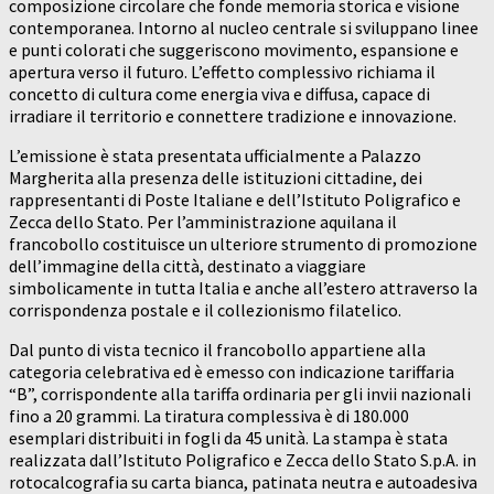
composizione circolare che fonde memoria storica e visione
contemporanea. Intorno al nucleo centrale si sviluppano linee
e punti colorati che suggeriscono movimento, espansione e
apertura verso il futuro. L’effetto complessivo richiama il
concetto di cultura come energia viva e diffusa, capace di
irradiare il territorio e connettere tradizione e innovazione.
L’emissione è stata presentata ufficialmente a Palazzo
Margherita alla presenza delle istituzioni cittadine, dei
rappresentanti di Poste Italiane e dell’Istituto Poligrafico e
Zecca dello Stato. Per l’amministrazione aquilana il
francobollo costituisce un ulteriore strumento di promozione
dell’immagine della città, destinato a viaggiare
simbolicamente in tutta Italia e anche all’estero attraverso la
corrispondenza postale e il collezionismo filatelico.
Dal punto di vista tecnico il francobollo appartiene alla
categoria celebrativa ed è emesso con indicazione tariffaria
“B”, corrispondente alla tariffa ordinaria per gli invii nazionali
fino a 20 grammi. La tiratura complessiva è di 180.000
esemplari distribuiti in fogli da 45 unità. La stampa è stata
realizzata dall’Istituto Poligrafico e Zecca dello Stato S.p.A. in
rotocalcografia su carta bianca, patinata neutra e autoadesiva