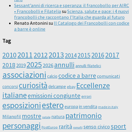
Sessant’anni di ricerca e speranza: il francobollo per AIRC
• Francobolli e Filatelia
su
Scienza, salute e pace: i 4 nuovi
francobolli che raccontano l’Italia che guarda al futuro
Renato Antonini
su
Il Catalogo dei Francobolli con codice
a barre è online
Tag
2011
2013
2010
2012
2016
2017
2014
2015
2025
annulli
2018
2026
2019
annulli filatelici
associazioni
codice a barre
comunicati
calcio
curiosità
Eccellenze
concorsi
delcampe
ebay
italiane
emissioni congiunte
errori
esposizioni
estero
europa
in vendita
made in italy
patrimonio
mostre
Milanofil
natura
natale
personaggi
sport
rarità
senso civico
PostEurop
romafil