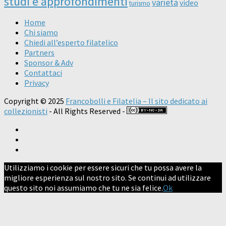
studi e approfondimenti
varietà
video
turismo
Home
Chi siamo
Chiedi all’esperto filatelico
Partners
Sponsor & Adv
Contattaci
Privacy
Copyright © 2025
Francobolli e Filatelia – Il sito dedicato ai
collezionisti
- All Rights Reserved -
Utilizziamo i cookie per essere sicuri che tu possa avere la
migliore esperienza sul nostro sito. Se continui ad utilizzare
questo sito noi assumiamo che tu ne sia felice.
Ok