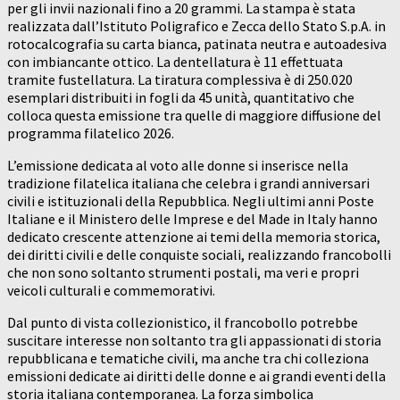
per gli invii nazionali fino a 20 grammi. La stampa è stata
realizzata dall’Istituto Poligrafico e Zecca dello Stato S.p.A. in
rotocalcografia su carta bianca, patinata neutra e autoadesiva
con imbiancante ottico. La dentellatura è 11 effettuata
tramite fustellatura. La tiratura complessiva è di 250.020
esemplari distribuiti in fogli da 45 unità, quantitativo che
colloca questa emissione tra quelle di maggiore diffusione del
programma filatelico 2026.
L’emissione dedicata al voto alle donne si inserisce nella
tradizione filatelica italiana che celebra i grandi anniversari
civili e istituzionali della Repubblica. Negli ultimi anni Poste
Italiane e il Ministero delle Imprese e del Made in Italy hanno
dedicato crescente attenzione ai temi della memoria storica,
dei diritti civili e delle conquiste sociali, realizzando francobolli
che non sono soltanto strumenti postali, ma veri e propri
veicoli culturali e commemorativi.
Dal punto di vista collezionistico, il francobollo potrebbe
suscitare interesse non soltanto tra gli appassionati di storia
repubblicana e tematiche civili, ma anche tra chi colleziona
emissioni dedicate ai diritti delle donne e ai grandi eventi della
storia italiana contemporanea. La forza simbolica