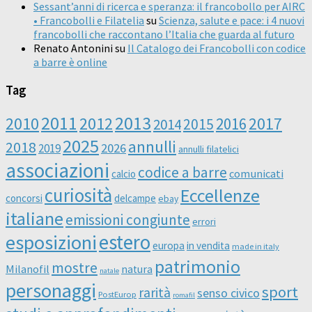
Sessant’anni di ricerca e speranza: il francobollo per AIRC
• Francobolli e Filatelia
su
Scienza, salute e pace: i 4 nuovi
francobolli che raccontano l’Italia che guarda al futuro
Renato Antonini
su
Il Catalogo dei Francobolli con codice
a barre è online
Tag
2011
2013
2010
2012
2016
2017
2014
2015
2025
annulli
2018
2026
2019
annulli filatelici
associazioni
codice a barre
comunicati
calcio
curiosità
Eccellenze
concorsi
delcampe
ebay
italiane
emissioni congiunte
errori
esposizioni
estero
europa
in vendita
made in italy
patrimonio
mostre
Milanofil
natura
natale
personaggi
sport
rarità
senso civico
PostEurop
romafil