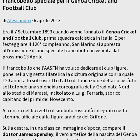
Francobollo speciale per il Genoa Cricket and
Football Club
di
Alessandro
·
6 aprile 2013
Era il 7 Settembre 1893 quando venne fondato il
Genoa Cricket
and Football Club
, prima squadra calcistica in Italia. E per
festeggiare il 120° compleanno, San Marino si appresta
all’emissione di uno speciale francobollo in vendita dal
prossimo 13 Aprile.
Il francobollo che l’AASFN ha voluto dedicare al club ligure,
pone nella vignetta filatelica la dicitura originale con la quale
120 anni fa fu sottoscritto l’atto di fondazione della società. In
sottofondo una splendida coreografia della Gradinata Nord
allo stadio di Marassi, intitolato a Luigi Ferraris, storico
capitano dei primi del Novecento.
Al centro del bozzetto il simbolo rossoblù integrato nello
stemma ufficiale dalla figura araldica del Grifone.
Sulla destra, in una classica immagine d’epoca, compare il
dottor James Spensley
, il vero artefice della nascita del Genoa