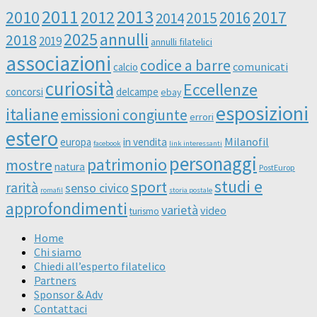
2011
2013
2010
2012
2016
2017
2014
2015
2025
annulli
2018
2019
annulli filatelici
associazioni
codice a barre
comunicati
calcio
curiosità
Eccellenze
concorsi
delcampe
ebay
esposizioni
italiane
emissioni congiunte
errori
estero
Milanofil
europa
in vendita
facebook
link interessanti
personaggi
patrimonio
mostre
natura
PostEurop
studi e
sport
rarità
senso civico
romafil
storia postale
approfondimenti
varietà
video
turismo
Home
Chi siamo
Chiedi all’esperto filatelico
Partners
Sponsor & Adv
Contattaci