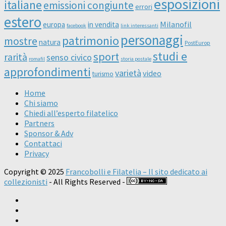
esposizioni
italiane
emissioni congiunte
errori
estero
Milanofil
europa
in vendita
facebook
link interessanti
personaggi
patrimonio
mostre
natura
PostEurop
studi e
sport
rarità
senso civico
romafil
storia postale
approfondimenti
varietà
video
turismo
Home
Chi siamo
Chiedi all’esperto filatelico
Partners
Sponsor & Adv
Contattaci
Privacy
Copyright © 2025
Francobolli e Filatelia – Il sito dedicato ai
collezionisti
- All Rights Reserved -