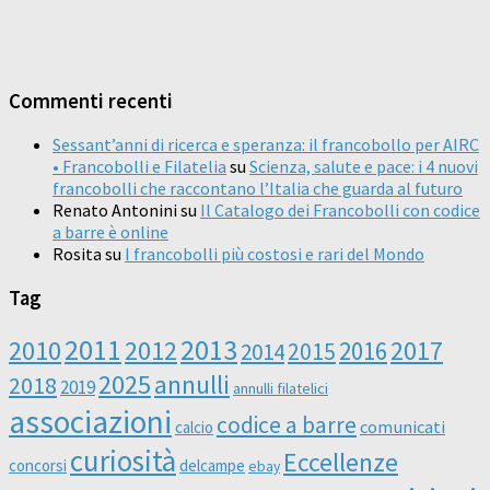
Commenti recenti
Sessant’anni di ricerca e speranza: il francobollo per AIRC
• Francobolli e Filatelia
su
Scienza, salute e pace: i 4 nuovi
francobolli che raccontano l’Italia che guarda al futuro
Renato Antonini
su
Il Catalogo dei Francobolli con codice
a barre è online
Rosita
su
I francobolli più costosi e rari del Mondo
Tag
2011
2013
2010
2012
2016
2017
2014
2015
2025
annulli
2018
2019
annulli filatelici
associazioni
codice a barre
comunicati
calcio
curiosità
Eccellenze
concorsi
delcampe
ebay