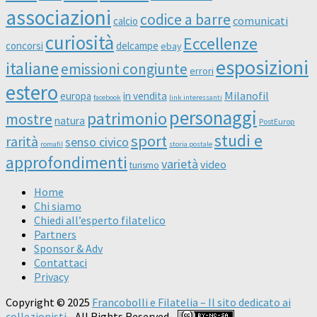
associazioni
codice a barre
comunicati
calcio
curiosità
Eccellenze
concorsi
delcampe
ebay
esposizioni
italiane
emissioni congiunte
errori
estero
Milanofil
europa
in vendita
facebook
link interessanti
personaggi
patrimonio
mostre
natura
PostEurop
studi e
sport
rarità
senso civico
romafil
storia postale
approfondimenti
varietà
video
turismo
Home
Chi siamo
Chiedi all’esperto filatelico
Partners
Sponsor & Adv
Contattaci
Privacy
Copyright © 2025
Francobolli e Filatelia – Il sito dedicato ai
collezionisti
- All Rights Reserved -