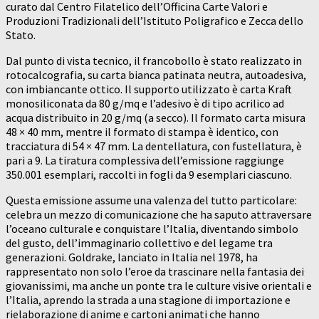
curato dal Centro Filatelico dell’Officina Carte Valori e
Produzioni Tradizionali dell’Istituto Poligrafico e Zecca dello
Stato.
Dal punto di vista tecnico, il francobollo è stato realizzato in
rotocalcografia, su carta bianca patinata neutra, autoadesiva,
con imbiancante ottico. Il supporto utilizzato è carta Kraft
monosiliconata da 80 g/mq e l’adesivo è di tipo acrilico ad
acqua distribuito in 20 g/mq (a secco). Il formato carta misura
48 × 40 mm, mentre il formato di stampa è identico, con
tracciatura di 54 × 47 mm. La dentellatura, con fustellatura, è
pari a 9. La tiratura complessiva dell’emissione raggiunge
350.001 esemplari, raccolti in fogli da 9 esemplari ciascuno.
Questa emissione assume una valenza del tutto particolare:
celebra un mezzo di comunicazione che ha saputo attraversare
l’oceano culturale e conquistare l’Italia, diventando simbolo
del gusto, dell’immaginario collettivo e del legame tra
generazioni. Goldrake, lanciato in Italia nel 1978, ha
rappresentato non solo l’eroe da trascinare nella fantasia dei
giovanissimi, ma anche un ponte tra le culture visive orientali e
l’Italia, aprendo la strada a una stagione di importazione e
rielaborazione di anime e cartoni animati che hanno