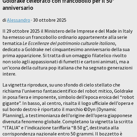
Goldrake celebrato con francobollo per il 50°
anniversario
di
Alessandro
·
30 ottobre 2025
Il 29 ottobre 2025 il Ministero delle Imprese e del Made in Italy
ha emesso un francobollo ordinario appartenente alla serie
tematica
Le Eccellenze del patrimonio culturale italiano
,
dedicato a Goldrake nel cinquantesimo anniversario della sua
prima apparizione. Si tratta di un omaggio filatelico rivolto
non solo agli appassionati di fumetti e cartoni animati, ma a
un’icona della cultura pop italiana che ha segnato generazioni
intere.
La vignetta riproduce, su uno sfondo di cielo stellato che
richiama l’universo fantascientifico del robot mitico, Goldrake
in posa fiera e imponente, simbolo dell’epoca eroica del “robot
gigante”. In basso, al centro, risalta il logo ufficiale dell’opera e
sul bordo destro è riportato il marchio ©Dyn (Dynamic
Planning), a testimonianza dell’origine dell’opera giapponese
divenuta fenomeno globale. Completano la vignetta la scritta
“ITALIA” e l’indicazione tariffaria “B 50 g”, destinata alla
corrispondenza nazionale entro 50 grammi. Il bozzetto è