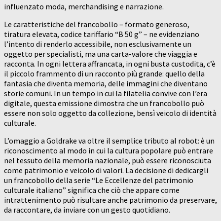
influenzato moda, merchandising e narrazione.
Le caratteristiche del francobollo – formato generoso,
tiratura elevata, codice tariffario “B 50 g” – ne evidenziano
l’intento di renderlo accessibile, non esclusivamente un
oggetto per specialisti, ma una carta-valore che viaggia e
racconta. In ogni lettera affrancata, in ogni busta custodita, c’è
il piccolo frammento di un racconto più grande: quello della
fantasia che diventa memoria, delle immagini che diventano
storie comuni. In un tempo in cui la filatelia convive con l’era
digitale, questa emissione dimostra che un francobollo può
essere non solo oggetto da collezione, bensì veicolo di identità
culturale.
L’omaggio a Goldrake va oltre il semplice tributo al robot: è un
riconoscimento al modo in cui la cultura popolare può entrare
nel tessuto della memoria nazionale, può essere riconosciuta
come patrimonio e veicolo di valori. La decisione di dedicargli
un francobollo della serie “Le Eccellenze del patrimonio
culturale italiano” significa che ciò che appare come
intrattenimento può risultare anche patrimonio da preservare,
da raccontare, da inviare con un gesto quotidiano.