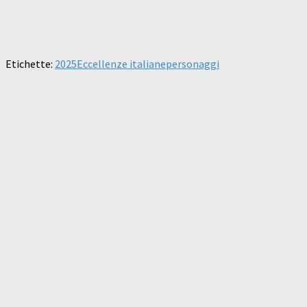
Etichette:
2025
Eccellenze italiane
personaggi