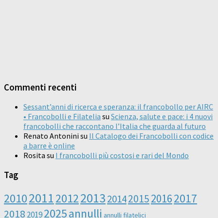
Commenti recenti
Sessant’anni di ricerca e speranza: il francobollo per AIRC
• Francobolli e Filatelia
su
Scienza, salute e pace: i 4 nuovi
francobolli che raccontano l’Italia che guarda al futuro
Renato Antonini
su
Il Catalogo dei Francobolli con codice
a barre è online
Rosita
su
I francobolli più costosi e rari del Mondo
Tag
2011
2013
2010
2012
2016
2017
2014
2015
2025
annulli
2018
2019
annulli filatelici