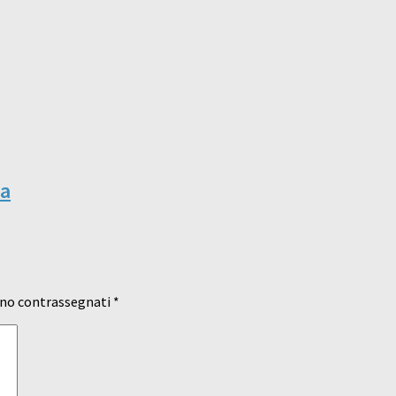
na
ono contrassegnati
*