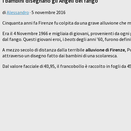
I bambini disegnano gli Angeli del fango
di
Alessandro
·
5 novembre 2016
Cinquanta anni fa Firenze fu colpita da una grave alluvione che mi
Era il 4 Novembre 1966 e migliaia di giovani, provenienti da ogni 
dal fango. Questi giovani eroi, i
beats
degli anni ’60, furono defini
A mezzo secolo di distanza dalla terribile
alluvione di Firenze
, P
attraverso un disegno fatto dai bambini di una scolaresca.
Dal valore facciale di €0,95, il francobollo è raccolto in fogli da