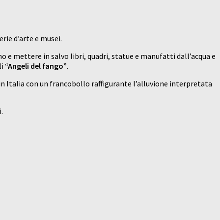
erie d’arte e musei.
o e mettere in salvo libri, quadri, statue e manufatti dall’acqua e
li
“Angeli del fango”
.
n Italia con un francobollo raffigurante l’alluvione interpretata
.