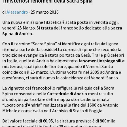
I misteriosi fenomeni della Sacra Spina
di
Alessandro
·
25 marzo 2016
Una nuova emissione filatelica è stata posta in vendita oggi,
venerdì 25 Marzo. Si tratta del francobollo dedicato alla
Sacra
Spina di Andria
.
Con il termine “Sacra Spina” si identifica ogni reliquia lignea
ritenuta parte della cosiddetta corona di spine che secondo la
tradizione evangelica è stata portata da Gesù. Tra le più celebri
in Italia, quella di Andria ha dimostrato
fenomeni inspiegabili e
misteriosi
, quali piccole fioriture, quando il Venerdì Santo
coincide con il 25 marzo. L’ultima volta fu nel 2005 ad Andria e
quest’anno, ci sarà di nuovo la coincidenza del Venerdì Santo.
La vignetta del francobollo raffigura la reliquia della Sacra
Spina conservata nella
Cattedrale di Andria
mentre sullo
sfondo, un particolare della mappa storica denominata
“Locatione d’Andria” realizzata alla fine del 1600 da Antonio
Michele e conservata nell’Archivio di Stato di Foggia.
Dal valore facciale di €0,95, la tiratura prevista è di 800mila
esemplari raccolti in fogli da 28 esemplari ciascuno.