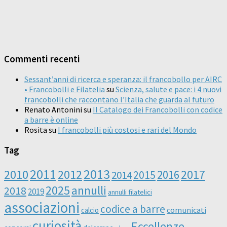
Commenti recenti
Sessant’anni di ricerca e speranza: il francobollo per AIRC
• Francobolli e Filatelia
su
Scienza, salute e pace: i 4 nuovi
francobolli che raccontano l’Italia che guarda al futuro
Renato Antonini
su
Il Catalogo dei Francobolli con codice
a barre è online
Rosita
su
I francobolli più costosi e rari del Mondo
Tag
2011
2013
2010
2012
2016
2017
2014
2015
2025
annulli
2018
2019
annulli filatelici
associazioni
codice a barre
comunicati
calcio
curiosità
Eccellenze