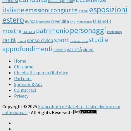
concorsi
delcampe
ebay
esposizioni
italiane
emissioni congiunte
errori
estero
Milanofil
europa
in vendita
facebook
link interessanti
personaggi
patrimonio
mostre
natura
PostEurop
studi e
sport
rarità
senso civico
romafil
storia postale
approfondimenti
varietà
video
turismo
Home
Chi siamo
Chiedi all’esperto filatelico
Partners
Sponsor & Adv
Contattaci
Privacy
Copyright © 2025
Francobolli e Filatelia – Il sito dedicato ai
collezionisti
- All Rights Reserved -