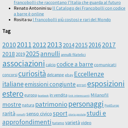
francobolli che raccontano l’Italia che guarda al futuro
Renato Antonini
su
Il Catalogo dei Francobolli con codice
a barre è online
Rosita
su
I francobolli più costosi e rari del Mondo
Tag
2011
2013
2010
2012
2016
2017
2014
2015
2025
annulli
2018
2019
annulli filatelici
associazioni
codice a barre
comunicati
calcio
curiosità
Eccellenze
concorsi
delcampe
ebay
esposizioni
italiane
emissioni congiunte
errori
estero
Milanofil
europa
in vendita
facebook
link interessanti
personaggi
patrimonio
mostre
natura
PostEurop
studi e
sport
rarità
senso civico
romafil
storia postale
approfondimenti
varietà
video
turismo