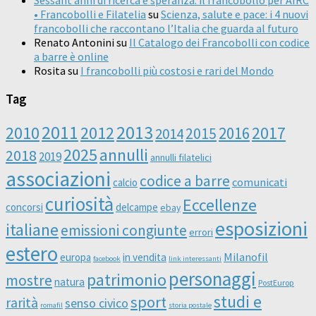
Sessant’anni di ricerca e speranza: il francobollo per AIRC
• Francobolli e Filatelia
su
Scienza, salute e pace: i 4 nuovi
francobolli che raccontano l’Italia che guarda al futuro
Renato Antonini
su
Il Catalogo dei Francobolli con codice
a barre è online
Rosita
su
I francobolli più costosi e rari del Mondo
Tag
2011
2013
2010
2012
2016
2017
2014
2015
2025
annulli
2018
2019
annulli filatelici
associazioni
codice a barre
comunicati
calcio
curiosità
Eccellenze
concorsi
delcampe
ebay
esposizioni
italiane
emissioni congiunte
errori
estero
Milanofil
europa
in vendita
facebook
link interessanti
personaggi
patrimonio
mostre
natura
PostEurop
studi e
sport
rarità
senso civico
romafil
storia postale