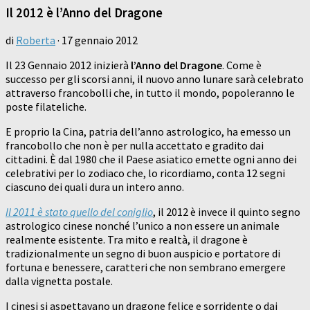
Il 2012 è l’Anno del Dragone
di
Roberta
·
17 gennaio 2012
Il 23 Gennaio 2012 inizierà
l’Anno del Dragone
. Come è
successo per gli scorsi anni, il nuovo anno lunare sarà celebrato
attraverso francobolli che, in tutto il mondo, popoleranno le
poste filateliche.
E proprio la Cina, patria dell’anno astrologico, ha emesso un
francobollo che non è per nulla accettato e gradito dai
cittadini. È dal 1980 che il Paese asiatico emette ogni anno dei
celebrativi per lo zodiaco che, lo ricordiamo, conta 12 segni
ciascuno dei quali dura un intero anno.
Il 2011 è stato quello del coniglio
, il 2012 è invece il quinto segno
astrologico cinese nonché l’unico a non essere un animale
realmente esistente. Tra mito e realtà, il dragone è
tradizionalmente un segno di buon auspicio e portatore di
fortuna e benessere, caratteri che non sembrano emergere
dalla vignetta postale.
I cinesi si aspettavano un dragone felice e sorridente o dai