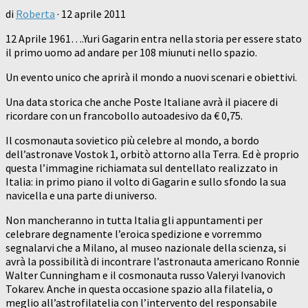
di
Roberta
·
12 aprile 2011
12 Aprile 1961….Yuri Gagarin entra nella storia per essere stato
il primo uomo ad andare per 108 miunuti nello spazio.
Un evento unico che aprirà il mondo a nuovi scenari e obiettivi.
Una data storica che anche Poste Italiane avrà il piacere di
ricordare con un francobollo autoadesivo da € 0,75.
Il cosmonauta sovietico più celebre al mondo, a bordo
dell’astronave Vostok 1, orbitò attorno alla Terra. Ed è proprio
questa l’immagine richiamata sul dentellato realizzato in
Italia: in primo piano il volto di Gagarin e sullo sfondo la sua
navicella e una parte di universo.
Non mancheranno in tutta Italia gli appuntamenti per
celebrare degnamente l’eroica spedizione e vorremmo
segnalarvi che a Milano, al museo nazionale della scienza, si
avrà la possibilità di incontrare l’astronauta americano Ronnie
Walter Cunningham e il cosmonauta russo Valeryi Ivanovich
Tokarev. Anche in questa occasione spazio alla filatelia, o
meglio all’astrofilatelia con l’intervento del responsabile