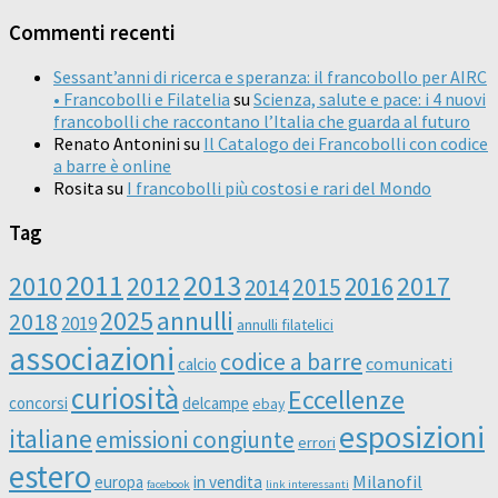
Commenti recenti
Sessant’anni di ricerca e speranza: il francobollo per AIRC
• Francobolli e Filatelia
su
Scienza, salute e pace: i 4 nuovi
francobolli che raccontano l’Italia che guarda al futuro
Renato Antonini
su
Il Catalogo dei Francobolli con codice
a barre è online
Rosita
su
I francobolli più costosi e rari del Mondo
Tag
2011
2013
2010
2012
2016
2017
2014
2015
2025
annulli
2018
2019
annulli filatelici
associazioni
codice a barre
comunicati
calcio
curiosità
Eccellenze
concorsi
delcampe
ebay
esposizioni
italiane
emissioni congiunte
errori
estero
Milanofil
europa
in vendita
facebook
link interessanti