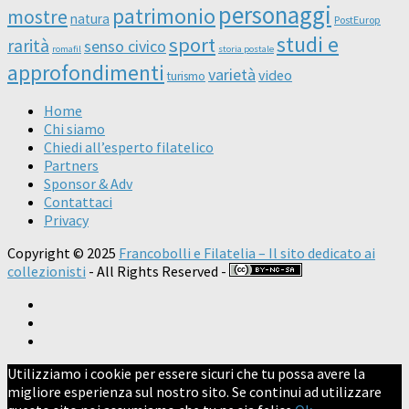
personaggi
patrimonio
mostre
natura
PostEurop
studi e
sport
rarità
senso civico
romafil
storia postale
approfondimenti
varietà
video
turismo
Home
Chi siamo
Chiedi all’esperto filatelico
Partners
Sponsor & Adv
Contattaci
Privacy
Copyright © 2025
Francobolli e Filatelia – Il sito dedicato ai
collezionisti
- All Rights Reserved -
Utilizziamo i cookie per essere sicuri che tu possa avere la
migliore esperienza sul nostro sito. Se continui ad utilizzare