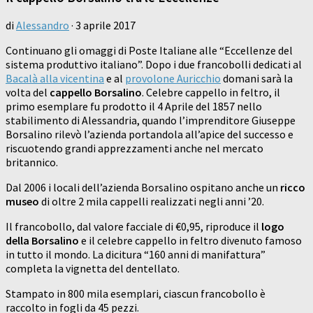
di
Alessandro
·
3 aprile 2017
Continuano gli omaggi di Poste Italiane alle “Eccellenze del
sistema produttivo italiano”. Dopo i due francobolli dedicati al
Bacalà alla vicentina
e al
provolone Auricchio
domani sarà la
volta del
cappello Borsalino
. Celebre cappello in feltro, il
primo esemplare fu prodotto il 4 Aprile del 1857 nello
stabilimento di Alessandria, quando l’imprenditore Giuseppe
Borsalino rilevò l’azienda portandola all’apice del successo e
riscuotendo grandi apprezzamenti anche nel mercato
britannico.
Dal 2006 i locali dell’azienda Borsalino ospitano anche un
ricco
museo
di oltre 2 mila cappelli realizzati negli anni ’20.
Il francobollo, dal valore facciale di €0,95, riproduce il
logo
della Borsalino
e il celebre cappello in feltro divenuto famoso
in tutto il mondo. La dicitura “160 anni di manifattura”
completa la vignetta del dentellato.
Stampato in 800 mila esemplari, ciascun francobollo è
raccolto in fogli da 45 pezzi.