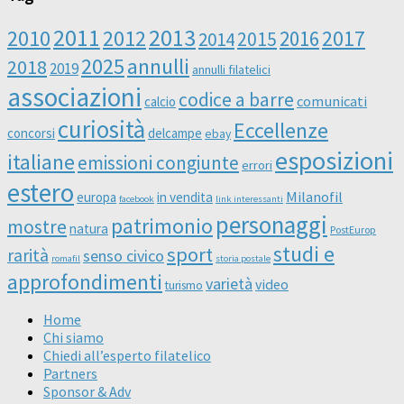
2011
2013
2010
2012
2016
2017
2014
2015
2025
annulli
2018
2019
annulli filatelici
associazioni
codice a barre
comunicati
calcio
curiosità
Eccellenze
concorsi
delcampe
ebay
esposizioni
italiane
emissioni congiunte
errori
estero
Milanofil
europa
in vendita
facebook
link interessanti
personaggi
patrimonio
mostre
natura
PostEurop
studi e
sport
rarità
senso civico
romafil
storia postale
approfondimenti
varietà
video
turismo
Home
Chi siamo
Chiedi all’esperto filatelico
Partners
Sponsor & Adv