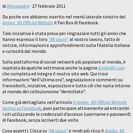
di
Alessandro
·
27 febbraio 2011
Da poche ore abbiamo inserito nel menù laterale sinistro del
dralex_80 Official Website
il Fan Box di Facebook.
Tale iniziativa è stata presa per ringraziare tutti gli amici che
hanno espresso il loro
“Mi piace”
al nostro lavoro, fatto di
notizie, informazioni e approfondimenti sulla filatelia italiana
e curiosità dal mondo.
Sulla piattaforma di social network più popolare al mondo, è
ospitata da qualche settimana anche la pagina
dralex80.com
che completa ed integra il nostro sito web. Qui trovi
informazioni “dell’ultima ora”, segnalazioni e commenti su
francobolli, iniziative, esposizioni e tutto ciò che ruota intorno
al mondo del collezionismo “dentellato”.
Come già dettagliato nell’articolo
Il dralex_80 Official Website
sbarca su Facebook
, puoi partecipare attivamente ad entrambi
i siti utilizzando le credenziali d’accesso (username e password)
di Facebook, senza iscriverti due volte.
Cosa aspetti. Clicca su
“Mi piace”
e rendi più ricco il
dralex_80