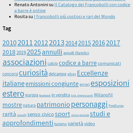
Renato Antonini
su
Il Catalogo dei Francobolli con codice
a barre è online
Rosita
su
I francobolli più costosi e rari del Mondo
Tag
2011
2013
2010
2012
2016
2017
2014
2015
2025
annulli
2018
2019
annulli filatelici
associazioni
codice a barre
comunicati
calcio
curiosità
Eccellenze
concorsi
delcampe
ebay
esposizioni
italiane
emissioni congiunte
errori
estero
Milanofil
europa
in vendita
facebook
link interessanti
personaggi
patrimonio
mostre
natura
PostEurop
studi e
sport
rarità
senso civico
romafil
storia postale
approfondimenti
varietà
video
turismo