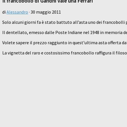
Il francobollo di Gandhi vale una Ferrari
di
Alessandro
·
30 maggio 2011
Solo alcuni giorni fa è stato battuto all’asta uno dei francobolli 
Il dentellato, emesso dalle Poste Indiane nel 1948 in memoria d
Volete sapere il prezzo raggiunto in quest’ultima asta offerta da
La vignetta del raro e costosissimo francobollo raffigura il filoso