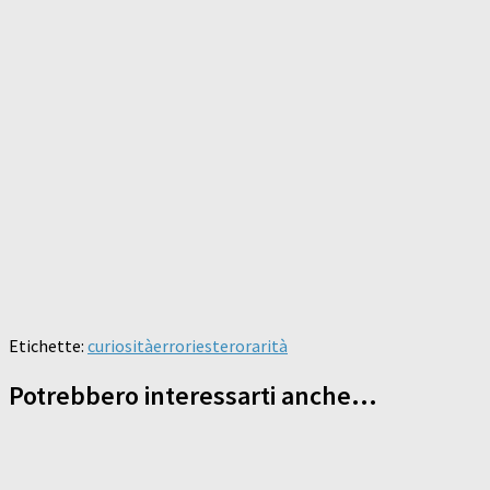
Etichette:
curiosità
errori
estero
rarità
Potrebbero interessarti anche...