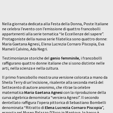
Nella giornata dedicata alla Festa della Donna, Poste Italiane
ne celebra l’evento con l’emissione di quattro francobolli
appartenenti alla serie tematica “le Eccellenze del sapere”.
Protagoniste della nuova serie filatelica sono quattro donne:
Maria Gaetana Agnesi, Elena Lucrezia Cornaro Piscopia, Eva
Mameli Calvino, Ada Negri.
Testimonianze storiche del
genio femminile
, i francobolli
raffigurano quattro donne italiane che si sono distinte nelle
arti, nella scienza e nella cultura.
Il primo francobollo mostra una versione colorata a mano da
Sheila Terry di un’incisione, risalente alla seconda metà del
Settecento di autore anonimo, che ritrae la celebre
matematica
Maria Gaetana Agnesi
con la riproduzione della
curva algebrica denominata “versiera Agnesi”. Il secondo
dentellato raffigura l’opera pittorica di Sebastiano Bombelli
denominata “Ritratto di
Elena Lucrezia Cornaro Piscopia
”,
esposta nel Museo Palazzo D’Arco in Mantova. In basso è