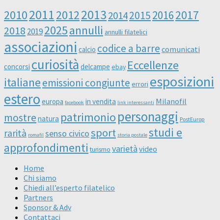
2011
2013
2010
2012
2016
2017
2014
2015
2025
annulli
2018
2019
annulli filatelici
associazioni
codice a barre
comunicati
calcio
curiosità
Eccellenze
concorsi
delcampe
ebay
esposizioni
italiane
emissioni congiunte
errori
estero
Milanofil
europa
in vendita
facebook
link interessanti
personaggi
patrimonio
mostre
natura
PostEurop
studi e
sport
rarità
senso civico
romafil
storia postale
approfondimenti
varietà
video
turismo
Home
Chi siamo
Chiedi all’esperto filatelico
Partners
Sponsor & Adv
Contattaci