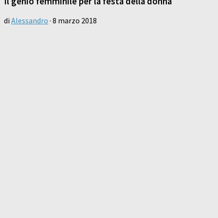
Il genio femminile per la festa della donna
di
Alessandro
·
8 marzo 2018