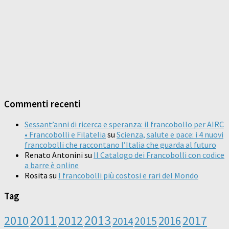
Commenti recenti
Sessant’anni di ricerca e speranza: il francobollo per AIRC
• Francobolli e Filatelia
su
Scienza, salute e pace: i 4 nuovi
francobolli che raccontano l’Italia che guarda al futuro
Renato Antonini
su
Il Catalogo dei Francobolli con codice
a barre è online
Rosita
su
I francobolli più costosi e rari del Mondo
Tag
2011
2013
2010
2012
2016
2017
2014
2015