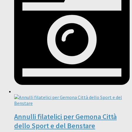
Annulli filatelici per Gemona Città
dello Sport e del Benstare