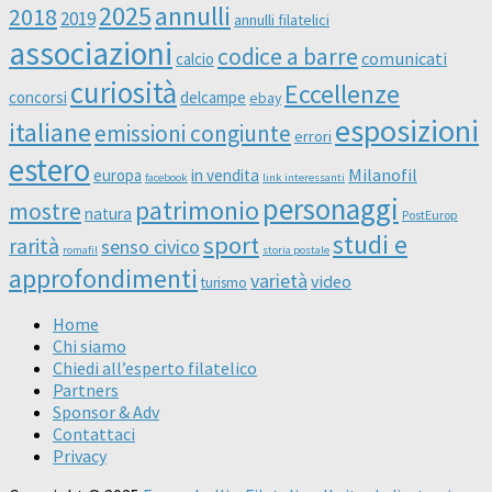
2025
annulli
2018
2019
annulli filatelici
associazioni
codice a barre
comunicati
calcio
curiosità
Eccellenze
concorsi
delcampe
ebay
esposizioni
italiane
emissioni congiunte
errori
estero
Milanofil
europa
in vendita
facebook
link interessanti
personaggi
patrimonio
mostre
natura
PostEurop
studi e
sport
rarità
senso civico
romafil
storia postale
approfondimenti
varietà
video
turismo
Home
Chi siamo
Chiedi all’esperto filatelico
Partners
Sponsor & Adv
Contattaci
Privacy