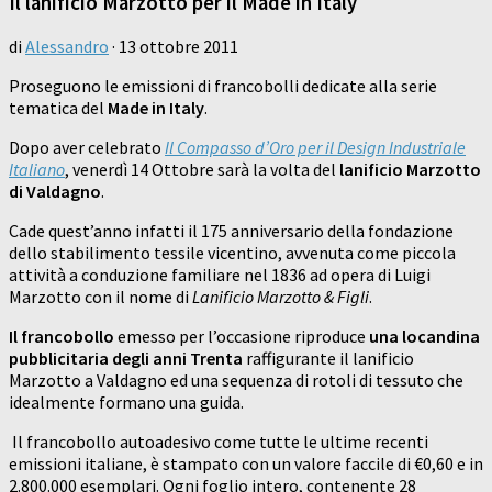
Il lanificio Marzotto per il Made in Italy
di
Alessandro
·
13 ottobre 2011
Proseguono le emissioni di francobolli dedicate alla serie
tematica del
Made in Italy
.
Dopo aver celebrato
Il Compasso d’Oro per il Design Industriale
Italiano
, venerdì 14 Ottobre sarà la volta del
lanificio Marzotto
di Valdagno
.
Cade quest’anno infatti il 175 anniversario della fondazione
dello stabilimento tessile vicentino, avvenuta come piccola
attività a conduzione familiare nel 1836 ad opera di Luigi
Marzotto con il nome di
Lanificio Marzotto & Figli
.
Il francobollo
emesso per l’occasione riproduce
una locandina
pubblicitaria degli anni Trenta
raffigurante il lanificio
Marzotto a Valdagno ed una sequenza di rotoli di tessuto che
idealmente formano una guida.
Il francobollo autoadesivo come tutte le ultime recenti
emissioni italiane, è stampato con un valore faccile di €0,60 e in
2.800.000 esemplari. Ogni foglio intero, contenente 28