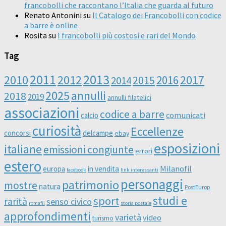
francobolli che raccontano l’Italia che guarda al futuro
Renato Antonini
su
Il Catalogo dei Francobolli con codice
a barre è online
Rosita
su
I francobolli più costosi e rari del Mondo
Tag
2011
2013
2010
2012
2016
2017
2014
2015
2025
annulli
2018
2019
annulli filatelici
associazioni
codice a barre
comunicati
calcio
curiosità
Eccellenze
concorsi
delcampe
ebay
esposizioni
italiane
emissioni congiunte
errori
estero
Milanofil
europa
in vendita
facebook
link interessanti
personaggi
patrimonio
mostre
natura
PostEurop
studi e
sport
rarità
senso civico
romafil
storia postale
approfondimenti
varietà
video
turismo