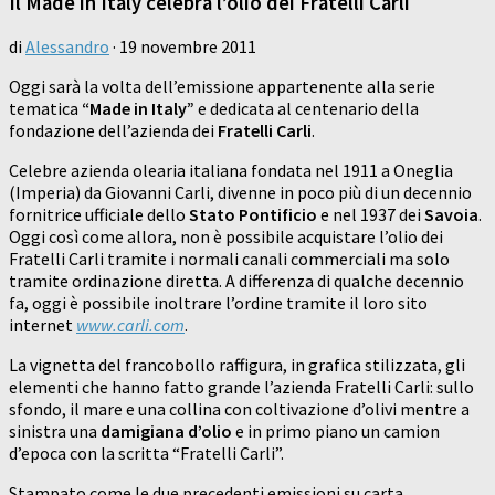
Il Made in Italy celebra l’olio dei Fratelli Carli
di
Alessandro
·
19 novembre 2011
Oggi sarà la volta dell’emissione appartenente alla serie
tematica
“Made in Italy”
e dedicata al centenario della
fondazione dell’azienda dei
Fratelli Carli
.
Celebre azienda olearia italiana fondata nel 1911 a Oneglia
(Imperia) da Giovanni Carli, divenne in poco più di un decennio
fornitrice ufficiale dello
Stato Pontificio
e nel 1937 dei
Savoia
.
Oggi così come allora, non è possibile acquistare l’olio dei
Fratelli Carli tramite i normali canali commerciali ma solo
tramite ordinazione diretta. A differenza di qualche decennio
fa, oggi è possibile inoltrare l’ordine tramite il loro sito
internet
www.carli.com
.
La vignetta del francobollo raffigura, in grafica stilizzata, gli
elementi che hanno fatto grande l’azienda Fratelli Carli: sullo
sfondo, il mare e una collina con coltivazione d’olivi mentre a
sinistra una
damigiana d’olio
e in primo piano un camion
d’epoca con la scritta “Fratelli Carli”.
Stampato come le due precedenti emissioni su carta