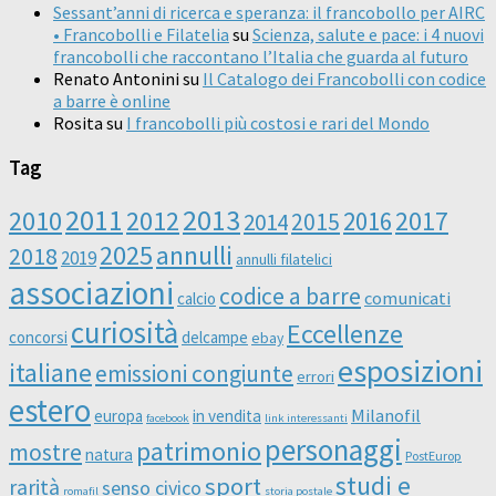
Sessant’anni di ricerca e speranza: il francobollo per AIRC
• Francobolli e Filatelia
su
Scienza, salute e pace: i 4 nuovi
francobolli che raccontano l’Italia che guarda al futuro
Renato Antonini
su
Il Catalogo dei Francobolli con codice
a barre è online
Rosita
su
I francobolli più costosi e rari del Mondo
Tag
2011
2013
2010
2012
2016
2017
2014
2015
2025
annulli
2018
2019
annulli filatelici
associazioni
codice a barre
comunicati
calcio
curiosità
Eccellenze
concorsi
delcampe
ebay
esposizioni
italiane
emissioni congiunte
errori
estero
Milanofil
europa
in vendita
facebook
link interessanti
personaggi
patrimonio
mostre
natura
PostEurop
studi e
sport
rarità
senso civico
romafil
storia postale