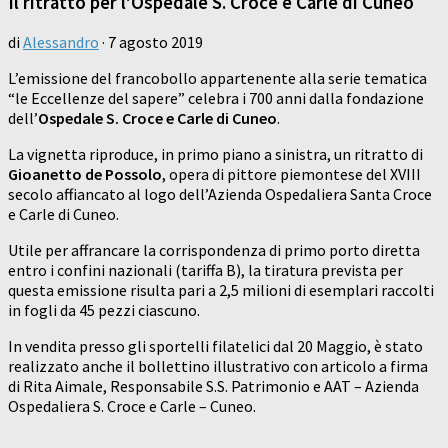
Il ritratto per l’Ospedale S. Croce e Carle di Cuneo
di
Alessandro
·
7 agosto 2019
L’emissione del francobollo appartenente alla serie tematica
“le Eccellenze del sapere” celebra i 700 anni dalla fondazione
dell’
Ospedale S. Croce e Carle di Cuneo
.
La vignetta riproduce, in primo piano a sinistra, un ritratto di
Gioanetto de Possolo
, opera di pittore piemontese del XVIII
secolo affiancato al logo dell’Azienda Ospedaliera Santa Croce
e Carle di Cuneo.
Utile per affrancare la corrispondenza di primo porto diretta
entro i confini nazionali (tariffa B), la tiratura prevista per
questa emissione risulta pari a 2,5 milioni di esemplari raccolti
in fogli da 45 pezzi ciascuno.
In vendita presso gli sportelli filatelici dal 20 Maggio, è stato
realizzato anche il bollettino illustrativo con articolo a firma
di Rita Aimale, Responsabile S.S. Patrimonio e AAT – Azienda
Ospedaliera S. Croce e Carle – Cuneo.