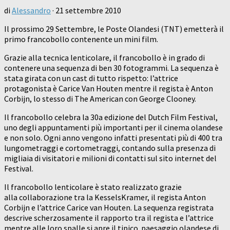
di
Alessandro
·
21 settembre 2010
Il prossimo 29 Settembre, le Poste Olandesi (TNT) emetterà il
primo francobollo contenente un mini film.
Grazie alla tecnica lenticolare, il francobollo è in grado di
contenere una sequenza di ben 30 fotogrammi. La sequenza è
stata girata con un cast di tutto rispetto: l’attrice
protagonista è Carice Van Houten mentre il regista è Anton
Corbijn, lo stesso di The American con George Clooney.
Il francobollo celebra la 30a edizione del Dutch Film Festival,
uno degli appuntamenti più importanti per il cinema olandese
e non solo. Ogni anno vengono infatti presentati più di 400 tra
lungometraggi e cortometraggi, contando sulla presenza di
migliaia di visitatori e milioni di contatti sul sito internet del
Festival.
Il francobollo lenticolare è stato realizzato grazie
alla collaborazione tra la KesselsKramer, il regista Anton
Corbijn e l’attrice Carice van Houten. La sequenza registrata
descrive scherzosamente il rapporto tra il regista e l’attrice
mentre alle loro spalle si apre il tipico paesaggio olandese di