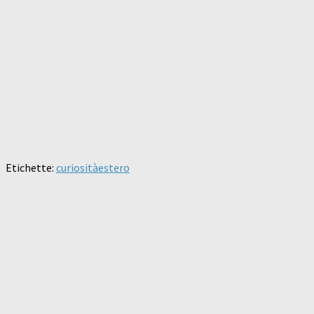
Etichette:
curiosità
estero