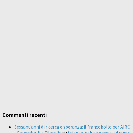
Commenti recenti
Sessant’anni di ricerca e speranza: il francobollo per AIRC
• Francobolli e Filatelia
su
Scienza, salute e pace: i 4 nuovi