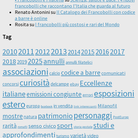
francobolli che raccontano l’Italia che guarda al futuro
Renato Antonini
su
Il Catalogo dei Francobolli con codice
a barre è online
Rosita
su
I francobolli più costosi e rari del Mondo
Tag
2011
2013
2010
2012
2016
2017
2014
2015
2025
annulli
2018
2019
annulli filatelici
associazioni
codice a barre
comunicati
calcio
curiosità
Eccellenze
concorsi
delcampe
ebay
esposizioni
italiane
emissioni congiunte
errori
estero
Milanofil
europa
in vendita
facebook
link interessanti
personaggi
patrimonio
mostre
natura
PostEurop
studi e
sport
rarità
senso civico
romafil
storia postale
approfondimenti
varietà
video
turismo