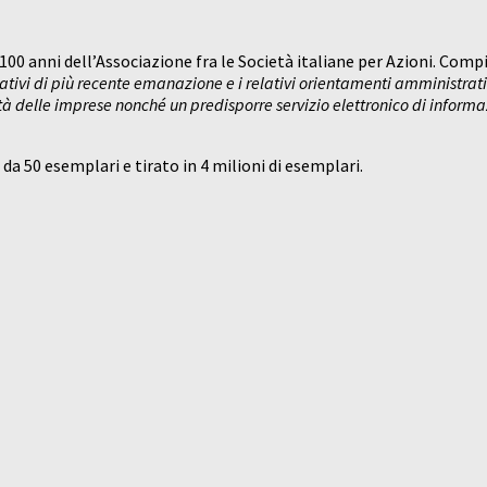
00 anni dell’Associazione fra le Società italiane per Azioni. Compi
tivi di più recente emanazione e i relativi orientamenti amministrat
tà delle imprese nonché un predisporre servizio elettronico di informa
i da 50 esemplari e tirato in 4 milioni di esemplari.