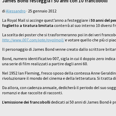
James Bond festeggia i 50 anni con 10 francobolli
di
Alessandro
·
25 gennaio 2012
La Royal Mail si accinge quest’anno a festeggiare i
50 anni del 
foglietto a tiratura limitata
conterrà al suo interno 10 diversi 
La scelta dei poster che si trasformeranno poi in dei veri francobol
http://www.007.com/vote/royalmail/
e votare quello che più ci piac
Il personaggio di James Bond venne creato dallo scrittore brita
Bond, numero identificativo 007, sigla in cui il doppio zero indi
una serie di film realizzati a partire dagli anni 60.
Nel 1952 Ian Fleming, fresco sposo della contessa Anne Geraldi
rivoluzionare il mondo del cinema e della letteratura. Si tratta
Da allora, con cadenza annuale, dedicherà il periodo del suo sogg
romanzi e due raccolte di racconti.
L’emissione dei francobolli
dedicati ai 50 anni di James Bond è p