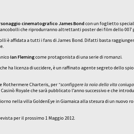
personaggio cinematografico James Bond
con un foglietto special
francobolli che riprodurranno altrettanti poster dei film dello 00
li è affidata a tutti i fans di James Bond. Difatti basta raggiungere 
e.
nnico
Ian Fleming
come protagonista di una serie di romanzi.
ca che ha licenza di uccidere, è un raffinato agente segreto dello 
ne Rothermere Charteris, per
“sconfiggere la noia della vita coniuga
 di Casinò Royale che sarà pubblicato l’anno successivo e che intr
iorno nella villa GoldenEye in Giamaica alla stesura di un nuovo ro
revista per il prossimo 1 Maggio 2012.