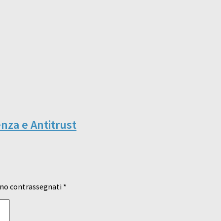
enza e Antitrust
ono contrassegnati
*