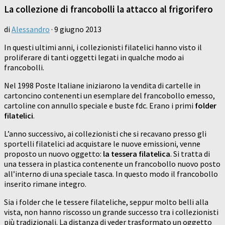
La collezione di francobolli la attacco al frigorifero
di
Alessandro
·
9 giugno 2013
In questi ultimi anni, i collezionisti filatelici hanno visto il
proliferare di tanti oggetti legati in qualche modo ai
francobolli.
Nel 1998 Poste Italiane iniziarono la vendita di cartelle in
cartoncino contenenti un esemplare del francobollo emesso,
cartoline con annullo speciale e buste fdc. Erano i primi
folder
filatelici
.
L’anno successivo, ai collezionisti che si recavano presso gli
sportelli filatelici ad acquistare le nuove emissioni, venne
proposto un nuovo oggetto:
la tessera filatelica
. Si tratta di
una tessera in plastica contenente un francobollo nuovo posto
all’interno di una speciale tasca. In questo modo il francobollo
inserito rimane integro.
Sia i folder che le tessere filateliche, seppur molto belli alla
vista, non hanno riscosso un grande successo tra i collezionisti
più tradizionali. La distanza di veder trasformato un oggetto