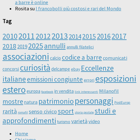
a barre è online
Rosita
su
I francobolli più costosi e rari del Mondo
Tag
2011
2013
2010
2012
2016
2017
2014
2015
2025
annulli
2018
2019
annulli filatelici
associazioni
codice a barre
comunicati
calcio
curiosità
Eccellenze
concorsi
delcampe
ebay
esposizioni
italiane
emissioni congiunte
errori
estero
Milanofil
europa
in vendita
facebook
link interessanti
personaggi
patrimonio
mostre
natura
PostEurop
studi e
sport
rarità
senso civico
romafil
storia postale
approfondimenti
varietà
video
turismo
Home
Chi siamo