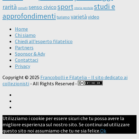
studi e
sport
rarità
senso civico
romafil
storia postale
approfondimenti
varietà
video
turismo
Home
Chi siamo
Chiedi all’esperto filatelico
Partners
Sponsor & Adv
Contattaci
Privacy
Copyright © 2025
Francobolli e Filatelia – Il sito dedicato ai
collezionisti
- All Rights Reserved -
Utilizziamo i cookie per essere sicuri che tu possa avere la
migliore esperienza sul nostro sito. Se continui ad utilizzare
questo sito noi assumiamo che tu ne sia felice.
Ok