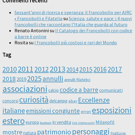
Commenti recenti
Sessant’anni di ricerca e speranza: il francobollo per AIRC
• Francobolli e Filatelia
su
Scienza, salute e pace: i 4 nuovi
francobolli che raccontano l’Italia che guarda al futuro
Renato Antonini
su
Il Catalogo dei Francobolli con codice
a barre è online
Rosita
su
I francobolli più costosi e rari del Mondo
Tag
2011
2013
2010
2012
2016
2017
2014
2015
2025
annulli
2018
2019
annulli filatelici
associazioni
codice a barre
comunicati
calcio
curiosità
Eccellenze
concorsi
delcampe
ebay
esposizioni
italiane
emissioni congiunte
errori
estero
Milanofil
europa
in vendita
facebook
link interessanti
personaggi
patrimonio
mostre
natura
PostEurop