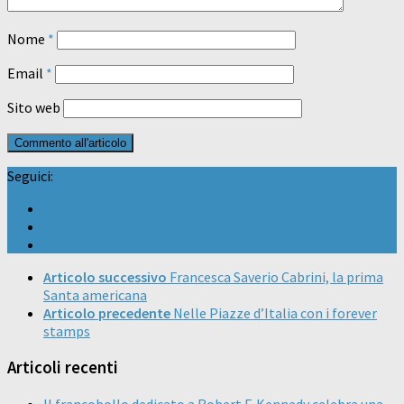
Nome
*
Email
*
Sito web
Seguici:
Articolo successivo
Francesca Saverio Cabrini, la prima
Santa americana
Articolo precedente
Nelle Piazze d’Italia con i forever
stamps
Articoli recenti
Il francobollo dedicato a Robert F. Kennedy celebra una