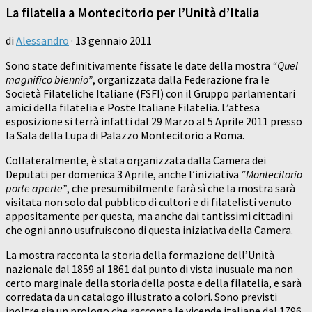
La filatelia a Montecitorio per l’Unità d’Italia
di
Alessandro
·
13 gennaio 2011
Sono state definitivamente fissate le date della mostra
“Quel
magnifico biennio”
, organizzata dalla Federazione fra le
Società Filateliche Italiane (FSFI) con il Gruppo parlamentari
amici della filatelia e Poste Italiane Filatelia. L’attesa
esposizione si terrà infatti dal 29 Marzo al 5 Aprile 2011 presso
la Sala della Lupa di Palazzo Montecitorio a Roma.
Collateralmente, è stata organizzata dalla Camera dei
Deputati per domenica 3 Aprile, anche l’iniziativa
“Montecitorio
porte aperte”
, che presumibilmente farà sì che la mostra sarà
visitata non solo dal pubblico di cultori e di filatelisti venuto
appositamente per questa, ma anche dai tantissimi cittadini
che ogni anno usufruiscono di questa iniziativa della Camera.
La mostra racconta la storia della formazione dell’Unità
nazionale dal 1859 al 1861 dal punto di vista inusuale ma non
certo marginale della storia della posta e della filatelia, e sarà
corredata da un catalogo illustrato a colori. Sono previsti
inoltre sia un prologo che racconta le vicende italiane dal 1796