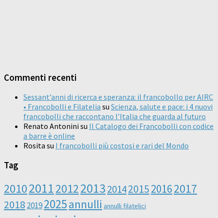
Commenti recenti
Sessant’anni di ricerca e speranza: il francobollo per AIRC
• Francobolli e Filatelia
su
Scienza, salute e pace: i 4 nuovi
francobolli che raccontano l’Italia che guarda al futuro
Renato Antonini
su
Il Catalogo dei Francobolli con codice
a barre è online
Rosita
su
I francobolli più costosi e rari del Mondo
Tag
2011
2013
2010
2012
2016
2017
2014
2015
2025
annulli
2018
2019
annulli filatelici