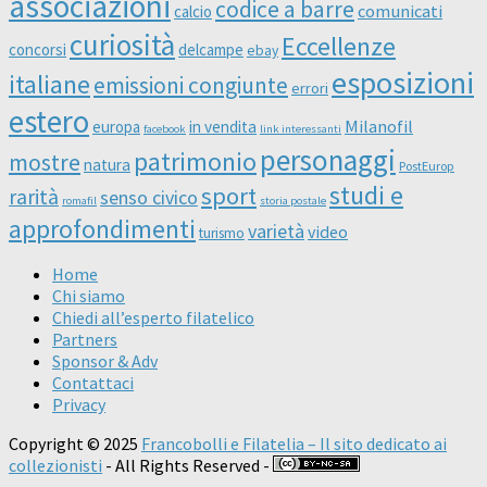
associazioni
codice a barre
comunicati
calcio
curiosità
Eccellenze
concorsi
delcampe
ebay
esposizioni
italiane
emissioni congiunte
errori
estero
Milanofil
europa
in vendita
facebook
link interessanti
personaggi
patrimonio
mostre
natura
PostEurop
studi e
sport
rarità
senso civico
romafil
storia postale
approfondimenti
varietà
video
turismo
Home
Chi siamo
Chiedi all’esperto filatelico
Partners
Sponsor & Adv
Contattaci
Privacy
Copyright © 2025
Francobolli e Filatelia – Il sito dedicato ai
collezionisti
- All Rights Reserved -