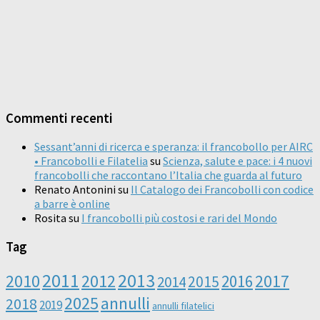
Commenti recenti
Sessant’anni di ricerca e speranza: il francobollo per AIRC
• Francobolli e Filatelia
su
Scienza, salute e pace: i 4 nuovi
francobolli che raccontano l’Italia che guarda al futuro
Renato Antonini
su
Il Catalogo dei Francobolli con codice
a barre è online
Rosita
su
I francobolli più costosi e rari del Mondo
Tag
2011
2013
2010
2012
2016
2017
2014
2015
2025
annulli
2018
2019
annulli filatelici