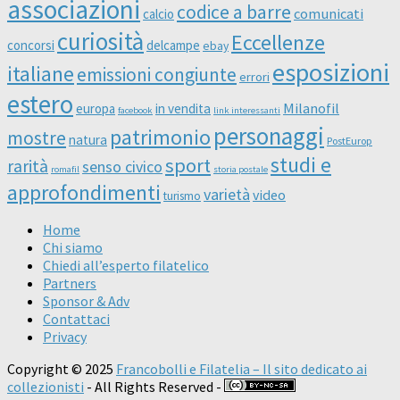
associazioni
codice a barre
comunicati
calcio
curiosità
Eccellenze
concorsi
delcampe
ebay
esposizioni
italiane
emissioni congiunte
errori
estero
Milanofil
europa
in vendita
facebook
link interessanti
personaggi
patrimonio
mostre
natura
PostEurop
studi e
sport
rarità
senso civico
romafil
storia postale
approfondimenti
varietà
video
turismo
Home
Chi siamo
Chiedi all’esperto filatelico
Partners
Sponsor & Adv
Contattaci
Privacy
Copyright © 2025
Francobolli e Filatelia – Il sito dedicato ai
collezionisti
- All Rights Reserved -