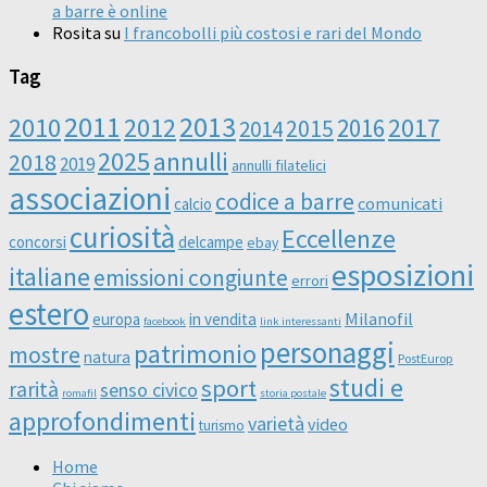
a barre è online
Rosita
su
I francobolli più costosi e rari del Mondo
Tag
2011
2013
2010
2012
2016
2017
2014
2015
2025
annulli
2018
2019
annulli filatelici
associazioni
codice a barre
comunicati
calcio
curiosità
Eccellenze
concorsi
delcampe
ebay
esposizioni
italiane
emissioni congiunte
errori
estero
Milanofil
europa
in vendita
facebook
link interessanti
personaggi
patrimonio
mostre
natura
PostEurop
studi e
sport
rarità
senso civico
romafil
storia postale
approfondimenti
varietà
video
turismo
Home