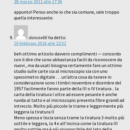
28 marzo 2011 alle 17:36
appunto! Penso anche io che sia comune, vale troppo
quella interessante.
dancex66
ha detto:
10 febbraio 2016 alle 22:52
beh ottimo articolo davvero complimenti — concordo
con il dire che sono abbastanza facili da riconoscere da
nuovi , ma da usati bisogna certamente fare un ottimo
studio sulle carte sia al microscopio sia con uno
spessimetro digitale … un’altra cosa da tenere in
considerazione sono i timbri novembre e dicembre del
1957 facilmente fanno parte della III o IV tiratura .. la
carta della tiratura I oltre ad essere pesante è anche
ruvida al tatto e al microscopio presenta fibre grandi ad
intreccio. Molto più piccole le trame e leggermente più
leggera la tiratura II
Meno spessa e liscia senza trame la tiratura 3 molto più
sottile e leggera, la 4 e all’incirca come la tiratura III
molto sottile ma è più riconoscibile dal lato della