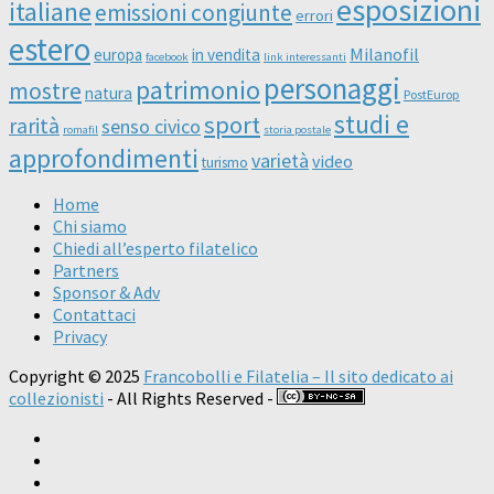
esposizioni
italiane
emissioni congiunte
errori
estero
Milanofil
europa
in vendita
facebook
link interessanti
personaggi
patrimonio
mostre
natura
PostEurop
studi e
sport
rarità
senso civico
romafil
storia postale
approfondimenti
varietà
video
turismo
Home
Chi siamo
Chiedi all’esperto filatelico
Partners
Sponsor & Adv
Contattaci
Privacy
Copyright © 2025
Francobolli e Filatelia – Il sito dedicato ai
collezionisti
- All Rights Reserved -