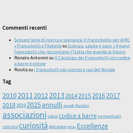
Commenti recenti
Sessant’anni di ricerca e speranza: il francobollo per AIRC
• Francobolli e Filatelia
su
Scienza, salute e pace: i 4 nuovi
francobolli che raccontano l’Italia che guarda al futuro
Renato Antonini
su
Il Catalogo dei Francobolli con codice
a barre è online
Rosita
su
I francobolli più costosi e rari del Mondo
Tag
2011
2013
2010
2012
2016
2017
2014
2015
2025
annulli
2018
2019
annulli filatelici
associazioni
codice a barre
comunicati
calcio
curiosità
Eccellenze
concorsi
delcampe
ebay