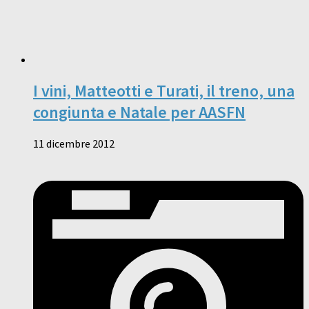
I vini, Matteotti e Turati, il treno, una
congiunta e Natale per AASFN
11 dicembre 2012