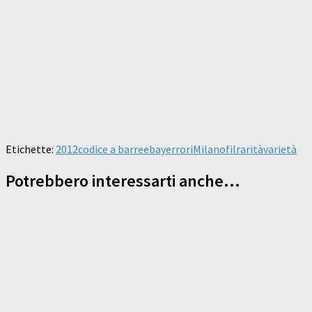
Etichette:
2012
codice a barre
ebay
errori
Milanofil
rarità
varietà
Potrebbero interessarti anche...