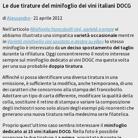
Le due tirature del minifoglio dei vini italiani DOCG
di
Alessandro
·
21 aprile 2012
Nell’articolo
Minifoglio francobolli vini, varietà o errore
vi
abbiamo illustrato una simpatica
varietà occasionale
mentre
in
Varietà minifoglio vini spostato a destra su eBay
lo stesso
minifoglio è interessato da
un deciso spostamento del taglio
durante la rifilatura. Oggi concentreremo il nostro interesse
sempre sul minifoglio dedicato ai vini DOGC ma questa volta
per una sua probabile
doppia tiratura
.
Affinché si possa identificare una diversa tiratura in una
emissione, è sufficiente la modifica, anche temporanea, di uno
dei caratteri che concorrono alla stampa del francobollo.
Adottare un tipo di carta differente, modificare la qualità della
colla, sostituire il retino di stampa o variare la composizione
degli inchiostri sono solo alcuni degli esempi più ricorrenti che
generano una nuova tiratura nella medesima serie filatelica.
Proprio quest’ultimo caso sembra interessare il
minifoglio
dedicato ai 15 vini italiani DOCG
. Nella foto è possibile
osservare le due tirature.
La prima
, acquistata durante le