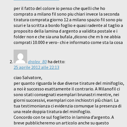
per il fatto del colore io penso che quelli che ho
comprato a milano fil sono piu chiari invece la seconda
tiratura comprata giorno 12 a milano spazio fil sono piu
scuri e la scritta a bordo foglio e quasi radente al taglio a
proposito della lamina d argento a validita postale e i
folder non e che sia una bufala ,dicono che m b ne abbia
comprati 10.000 e vero- chi e informato come sta la cosa
dralex_80
ha detto:
25 aprile 2012 alle 22:13
ciao Salvatore,
per quanto riguarda le due diverse tirature del minifoglio,
a noi è successo esattamente il contrario. A Milanofil ci
sono stati consegnati esemplari brunastri mentre, nei
giorni successivi, esemplari con inchiostri più chiari. La
tua testimonianza ci evidenzia comunque la presenza di
una reale doppia tiratura del minifoglio.
Concordo con te sul foglietto in lamina d’argento. A
breve pubblicheremo un articolo anche su questo