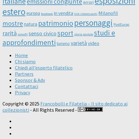
esposizioni
italiane
emissioni congiunte
errori
estero
Milanofil
europa
in vendita
facebook
link interessanti
personaggi
patrimonio
mostre
natura
PostEurop
studi e
sport
rarità
senso civico
romafil
storia postale
approfondimenti
varietà
video
turismo
Home
Chi siamo
Chiedi all’esperto filatelico
Partners
Sponsor & Adv
Contattaci
Privacy
Copyright © 2025
Francobolli e Filatelia – Il sito dedicato ai
collezionisti
- All Rights Reserved -