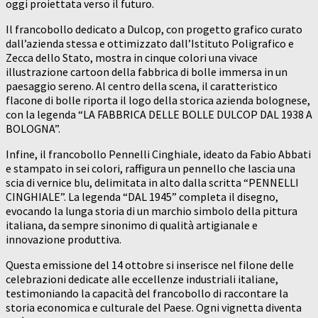
oggi proiettata verso il futuro.
Il francobollo dedicato a Dulcop, con progetto grafico curato
dall’azienda stessa e ottimizzato dall’Istituto Poligrafico e
Zecca dello Stato, mostra in cinque colori una vivace
illustrazione cartoon della fabbrica di bolle immersa in un
paesaggio sereno. Al centro della scena, il caratteristico
flacone di bolle riporta il logo della storica azienda bolognese,
con la legenda “LA FABBRICA DELLE BOLLE DULCOP DAL 1938 A
BOLOGNA”.
Infine, il francobollo Pennelli Cinghiale, ideato da Fabio Abbati
e stampato in sei colori, raffigura un pennello che lascia una
scia di vernice blu, delimitata in alto dalla scritta “PENNELLI
CINGHIALE”. La legenda “DAL 1945” completa il disegno,
evocando la lunga storia di un marchio simbolo della pittura
italiana, da sempre sinonimo di qualità artigianale e
innovazione produttiva.
Questa emissione del 14 ottobre si inserisce nel filone delle
celebrazioni dedicate alle eccellenze industriali italiane,
testimoniando la capacità del francobollo di raccontare la
storia economica e culturale del Paese. Ogni vignetta diventa