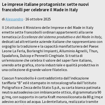
Le imprese italiane protagoniste: sette nuovi
francobolli per celebrare il Made in Italy
di
Alessandro
·
16 ottobre 2025
Il 14 ottobre il Ministero delle Imprese e del Made in Italy
emette sette francobolli ordinari appartenenti alla serie
tematica
Le Eccellenze del sistema produttivo e del Made in Italy
,
dedicati ad altrettante aziende italiane che rappresentano con
orgoglio la tradizione e la capacità manifatturiera del Paese:
Leone La Ferla, Borlenghi Impianti, Alluminio Agnelli, Thun,
Spadafora, Dulcop e Pennelli Cinghiale. Si tratta di
un’emissione che celebra il valore del saper fare italiano,
unendo arte grafica, storia industriale e qualità produttiva in
una collezione di grande valore filatelico.
Ciascun francobollo è contraddistinto dall’indicazione
tariffaria “B” ed è stampato in rotocalcografia dall’Istituto
Poligrafico e Zecca dello Stato S.p.A., su carta bianca patinata
neutra autoadesiva con imbiancante ottico, di grammatura 90
g/mq, con supporto in carta Kraft monosiliconata da 80 g/mq e
adesivo acrilico ad acqua. La dentellatura, realizzata tramite