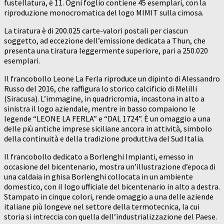
fustellatura, è 11. Ogni foglio contiene 45 esemplari, con la
riproduzione monocromatica del logo MIMIT sulla cimosa.
La tiratura è di 200.025 carte-valori postali per ciascun
soggetto, ad eccezione dell’emissione dedicata a Thun, che
presenta una tiratura leggermente superiore, pari a 250.020
esemplari.
Il francobollo Leone La Ferla riproduce un dipinto di Alessandro
Russo del 2016, che raffigura lo storico calcificio di Melilli
(Siracusa). L’immagine, in quadricromia, incastona in alto a
sinistra il logo aziendale, mentre in basso compaiono le
legende “LEONE LA FERLA” e “DAL 1724”. È un omaggio a una
delle più antiche imprese siciliane ancora in attività, simbolo
della continuità e della tradizione produttiva del Sud Italia.
Il francobollo dedicato a Borlenghi Impianti, emesso in
occasione del bicentenario, mostra un’illustrazione d’epoca di
una caldaia in ghisa Borlenghi collocata in un ambiente
domestico, con il logo ufficiale del bicentenario in alto a destra.
Stampato in cinque colori, rende omaggio a una delle aziende
italiane più longeve nel settore della termotecnica, la cui
storia si intreccia con quella dell’industrializzazione del Paese.