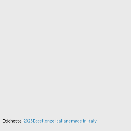
Etichette:
2025
Eccellenze italiane
made in italy