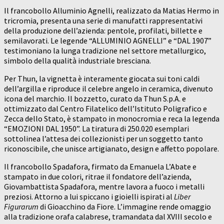
Il francobollo Alluminio Agnelli, realizzato da Matias Hermo in
tricromia, presenta una serie di manufatti rappresentativi
della produzione dell’azienda: pentole, profilati, billette e
semilavorati. Le legende “ALLUMINIO AGNELLI” e “DAL 1907”
testimoniano la lunga tradizione nel settore metallurgico,
simbolo della qualità industriale bresciana.
Per Thun, la vignetta è interamente giocata sui toni caldi
dell’argilla e riproduce il celebre angelo in ceramica, divenuto
icona del marchio. Il bozzetto, curato da Thun S.p.A. e
ottimizzato dal Centro Filatelico dell’Istituto Poligrafico e
Zecca dello Stato, è stampato in monocromia e reca la legenda
“EMOZIONI DAL 1950”. La tiratura di 250.020 esemplari
sottolinea l’attesa dei collezionisti per un soggetto tanto
riconoscibile, che unisce artigianato, design e affetto popolare.
Il francobollo Spadafora, firmato da Emanuela L’Abate e
stampato in due colori, ritrae il fondatore dell’azienda,
Giovambattista Spadafora, mentre lavora a fuoco i metalli
preziosi. Attorno a lui spiccano i gioielli ispirati al
Liber
Figurarum
di Gioacchino da Fiore. L’immagine rende omaggio
alla tradizione orafa calabrese, tramandata dal XVIII secolo e