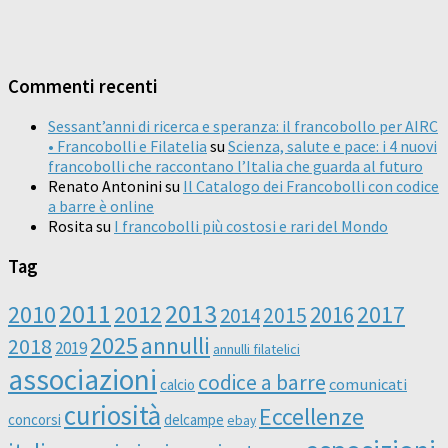
Commenti recenti
Sessant’anni di ricerca e speranza: il francobollo per AIRC
• Francobolli e Filatelia
su
Scienza, salute e pace: i 4 nuovi
francobolli che raccontano l’Italia che guarda al futuro
Renato Antonini
su
Il Catalogo dei Francobolli con codice
a barre è online
Rosita
su
I francobolli più costosi e rari del Mondo
Tag
2011
2013
2010
2012
2016
2017
2014
2015
2025
annulli
2018
2019
annulli filatelici
associazioni
codice a barre
comunicati
calcio
curiosità
Eccellenze
concorsi
delcampe
ebay