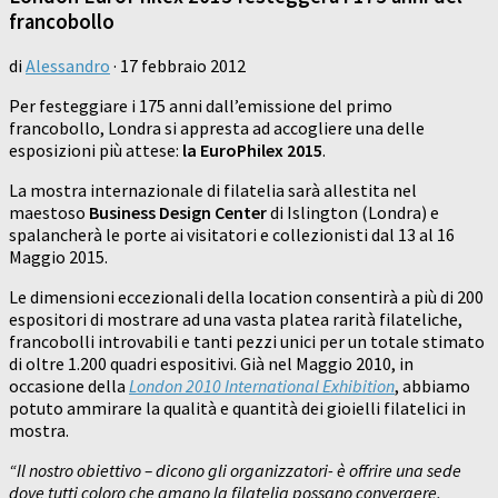
francobollo
di
Alessandro
·
17 febbraio 2012
Per festeggiare i 175 anni dall’emissione del primo
francobollo, Londra si appresta ad accogliere una delle
esposizioni più attese:
la EuroPhilex 2015
.
La mostra internazionale di filatelia sarà allestita nel
maestoso
Business Design Center
di Islington (Londra) e
spalancherà le porte ai visitatori e collezionisti dal 13 al 16
Maggio 2015.
Le dimensioni eccezionali della location consentirà a più di 200
espositori di mostrare ad una vasta platea rarità filateliche,
francobolli introvabili e tanti pezzi unici per un totale stimato
di oltre 1.200 quadri espositivi. Già nel Maggio 2010, in
occasione della
London 2010 International Exhibition
, abbiamo
potuto ammirare la qualità e quantità dei gioielli filatelici in
mostra.
“Il nostro obiettivo – dicono gli organizzatori- è offrire una sede
dove tutti coloro che amano la filatelia possano convergere,