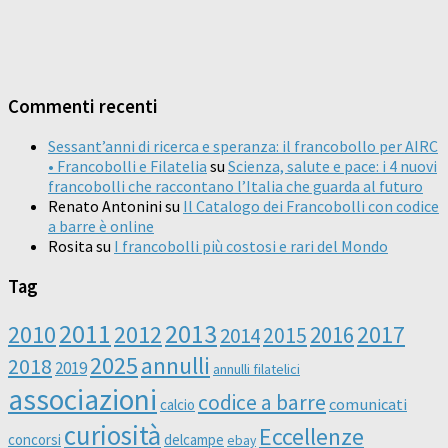
Commenti recenti
Sessant’anni di ricerca e speranza: il francobollo per AIRC
• Francobolli e Filatelia
su
Scienza, salute e pace: i 4 nuovi
francobolli che raccontano l’Italia che guarda al futuro
Renato Antonini
su
Il Catalogo dei Francobolli con codice
a barre è online
Rosita
su
I francobolli più costosi e rari del Mondo
Tag
2011
2013
2010
2012
2016
2017
2014
2015
2025
annulli
2018
2019
annulli filatelici
associazioni
codice a barre
comunicati
calcio
curiosità
Eccellenze
concorsi
delcampe
ebay