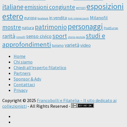
esposizioni
italiane
emissioni congiunte
errori
estero
Milanofil
europa
in vendita
facebook
link interessanti
personaggi
patrimonio
mostre
natura
PostEurop
studi e
sport
rarità
senso civico
romafil
storia postale
approfondimenti
varietà
video
turismo
Home
Chi siamo
Chiedi all’esperto filatelico
Partners
Sponsor & Adv
Contattaci
Privacy
Copyright © 2025
Francobolli e Filatelia – Il sito dedicato ai
collezionisti
- All Rights Reserved -