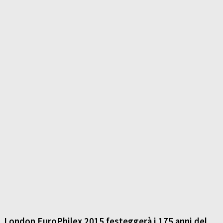
London EuroPhilex 2015 festeggerà i 175 anni del