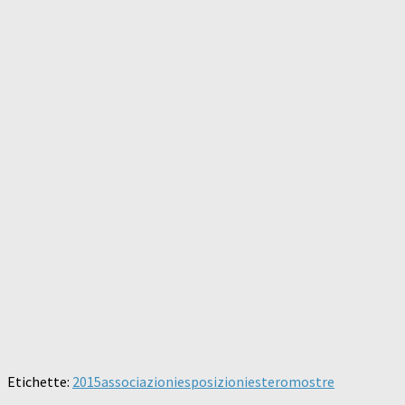
Etichette:
2015
associazioni
esposizioni
estero
mostre