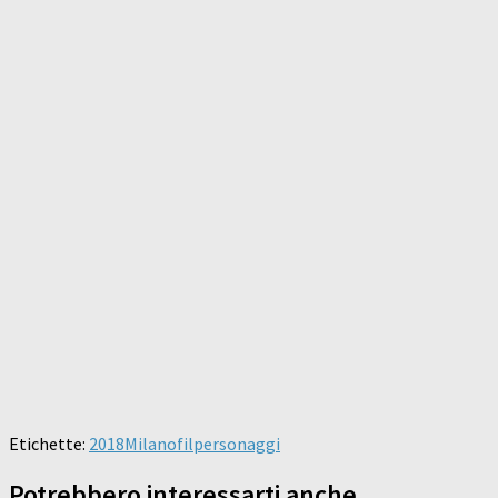
Etichette:
2018
Milanofil
personaggi
Potrebbero interessarti anche...