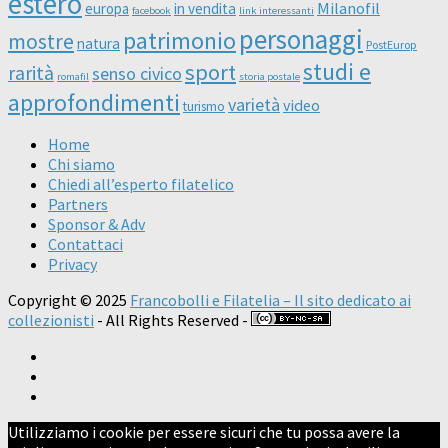
estero
Milanofil
europa
in vendita
facebook
link interessanti
personaggi
patrimonio
mostre
natura
PostEurop
studi e
sport
rarità
senso civico
romafil
storia postale
approfondimenti
varietà
video
turismo
Home
Chi siamo
Chiedi all’esperto filatelico
Partners
Sponsor & Adv
Contattaci
Privacy
Copyright © 2025
Francobolli e Filatelia – Il sito dedicato ai
collezionisti
- All Rights Reserved -
Utilizziamo i cookie per essere sicuri che tu possa avere la