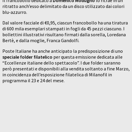
Il francobollo dedicato a
Domenico Modugno
lo ritrae in un
ritratto anch’esso delimitato da un disco stilizzato dai colori
blu-azzurro.
Dal valore facciale di €0,95, ciascun francobollo ha una tiratura
di 600 mila esemplari stampati in fogli da 45 pezzi ciascuno. I
bollettini illustrativi risultano firmati dalla sorella, Loredana
Bertè, e dalla moglie, Franca Gandolfi.
Poste Italiane ha anche anticipato la predisposizione di uno
speciale folder filatelico
per questa emissione dedicata alle
“Eccellenze italiane dello spettacolo”. I due folder saranno
però presentati e disponibili alla vendita soltanto a fine Marzo,
in coincidenza dell’esposizione filatelica di Milanofil in
programma il 23 e 24 del mese.