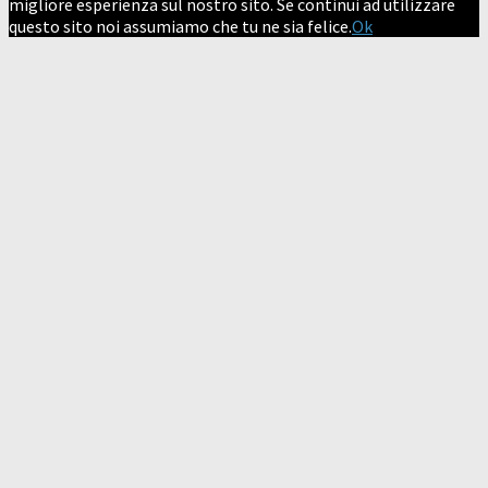
migliore esperienza sul nostro sito. Se continui ad utilizzare
questo sito noi assumiamo che tu ne sia felice.
Ok