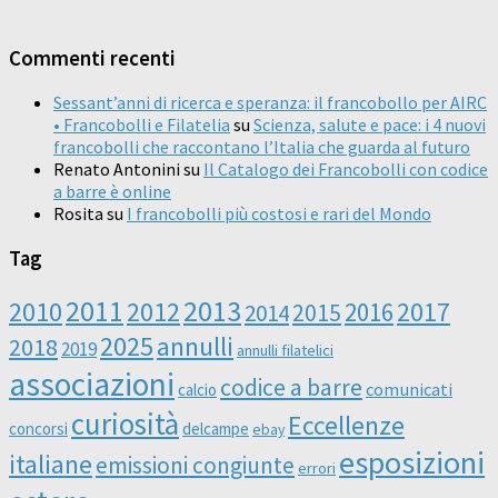
Commenti recenti
Sessant’anni di ricerca e speranza: il francobollo per AIRC
• Francobolli e Filatelia
su
Scienza, salute e pace: i 4 nuovi
francobolli che raccontano l’Italia che guarda al futuro
Renato Antonini
su
Il Catalogo dei Francobolli con codice
a barre è online
Rosita
su
I francobolli più costosi e rari del Mondo
Tag
2011
2013
2010
2012
2016
2017
2014
2015
2025
annulli
2018
2019
annulli filatelici
associazioni
codice a barre
comunicati
calcio
curiosità
Eccellenze
concorsi
delcampe
ebay
esposizioni
italiane
emissioni congiunte
errori