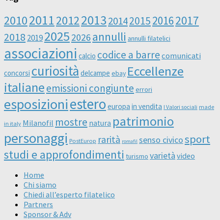
2011
2013
2010
2012
2016
2017
2014
2015
2025
annulli
2018
2026
2019
annulli filatelici
associazioni
codice a barre
comunicati
calcio
curiosità
Eccellenze
concorsi
delcampe
ebay
italiane
emissioni congiunte
errori
esposizioni
estero
europa
in vendita
I Valori sociali
made
patrimonio
mostre
Milanofil
natura
in italy
personaggi
sport
rarità
senso civico
PostEurop
romafil
studi e approfondimenti
varietà
video
turismo
Home
Chi siamo
Chiedi all’esperto filatelico
Partners
Sponsor & Adv