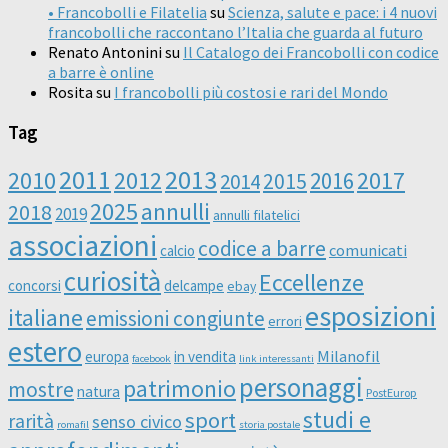
• Francobolli e Filatelia
su
Scienza, salute e pace: i 4 nuovi
francobolli che raccontano l’Italia che guarda al futuro
Renato Antonini
su
Il Catalogo dei Francobolli con codice
a barre è online
Rosita
su
I francobolli più costosi e rari del Mondo
Tag
2011
2013
2010
2012
2016
2017
2014
2015
2025
annulli
2018
2019
annulli filatelici
associazioni
codice a barre
comunicati
calcio
curiosità
Eccellenze
concorsi
delcampe
ebay
esposizioni
italiane
emissioni congiunte
errori
estero
Milanofil
europa
in vendita
facebook
link interessanti
personaggi
patrimonio
mostre
natura
PostEurop
studi e
sport
rarità
senso civico
romafil
storia postale