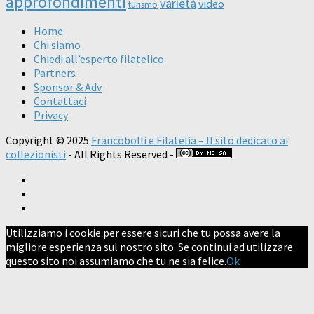
approfondimenti
varietà
video
turismo
Home
Chi siamo
Chiedi all’esperto filatelico
Partners
Sponsor & Adv
Contattaci
Privacy
Copyright © 2025
Francobolli e Filatelia – Il sito dedicato ai
collezionisti
- All Rights Reserved -
Utilizziamo i cookie per essere sicuri che tu possa avere la
migliore esperienza sul nostro sito. Se continui ad utilizzare
questo sito noi assumiamo che tu ne sia felice.
Ok