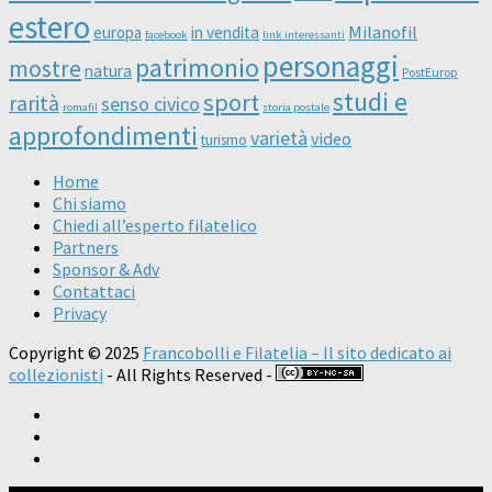
estero
Milanofil
europa
in vendita
facebook
link interessanti
personaggi
patrimonio
mostre
natura
PostEurop
studi e
sport
rarità
senso civico
romafil
storia postale
approfondimenti
varietà
video
turismo
Home
Chi siamo
Chiedi all’esperto filatelico
Partners
Sponsor & Adv
Contattaci
Privacy
Copyright © 2025
Francobolli e Filatelia – Il sito dedicato ai
collezionisti
- All Rights Reserved -