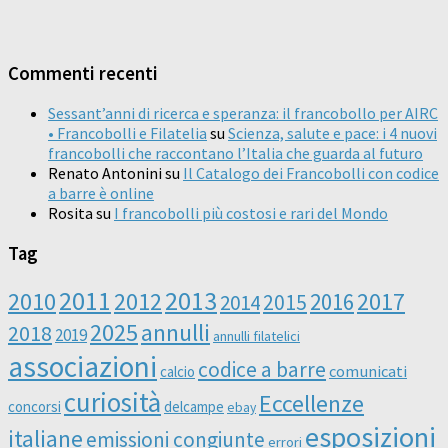
Commenti recenti
Sessant’anni di ricerca e speranza: il francobollo per AIRC
• Francobolli e Filatelia
su
Scienza, salute e pace: i 4 nuovi
francobolli che raccontano l’Italia che guarda al futuro
Renato Antonini
su
Il Catalogo dei Francobolli con codice
a barre è online
Rosita
su
I francobolli più costosi e rari del Mondo
Tag
2011
2013
2010
2012
2016
2017
2014
2015
2025
annulli
2018
2019
annulli filatelici
associazioni
codice a barre
comunicati
calcio
curiosità
Eccellenze
concorsi
delcampe
ebay
esposizioni
italiane
emissioni congiunte
errori