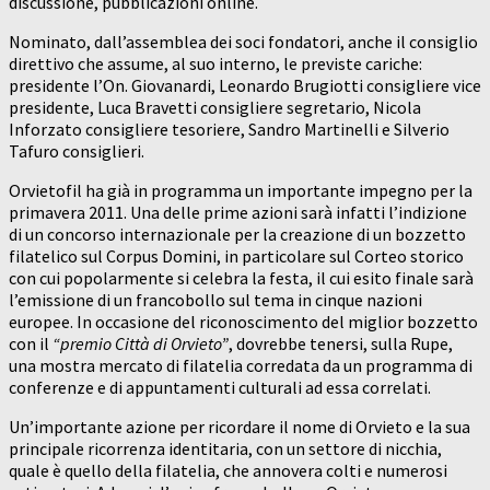
discussione, pubblicazioni online.
Nominato, dall’assemblea dei soci fondatori, anche il consiglio
direttivo che assume, al suo interno, le previste cariche:
presidente l’On. Giovanardi, Leonardo Brugiotti consigliere vice
presidente, Luca Bravetti consigliere segretario, Nicola
Inforzato consigliere tesoriere, Sandro Martinelli e Silverio
Tafuro consiglieri.
Orvietofil ha già in programma un importante impegno per la
primavera 2011. Una delle prime azioni sarà infatti l’indizione
di un concorso internazionale per la creazione di un bozzetto
filatelico sul Corpus Domini, in particolare sul Corteo storico
con cui popolarmente si celebra la festa, il cui esito finale sarà
l’emissione di un francobollo sul tema in cinque nazioni
europee. In occasione del riconoscimento del miglior bozzetto
con il
“premio Città di Orvieto”
, dovrebbe tenersi, sulla Rupe,
una mostra mercato di filatelia corredata da un programma di
conferenze e di appuntamenti culturali ad essa correlati.
Un’importante azione per ricordare il nome di Orvieto e la sua
principale ricorrenza identitaria, con un settore di nicchia,
quale è quello della filatelia, che annovera colti e numerosi