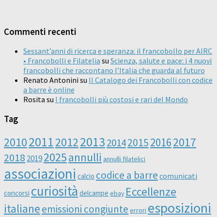
Commenti recenti
Sessant’anni di ricerca e speranza: il francobollo per AIRC
• Francobolli e Filatelia
su
Scienza, salute e pace: i 4 nuovi
francobolli che raccontano l’Italia che guarda al futuro
Renato Antonini
su
Il Catalogo dei Francobolli con codice
a barre è online
Rosita
su
I francobolli più costosi e rari del Mondo
Tag
2011
2013
2010
2012
2016
2017
2014
2015
2025
annulli
2018
2019
annulli filatelici
associazioni
codice a barre
comunicati
calcio
curiosità
Eccellenze
concorsi
delcampe
ebay
esposizioni
italiane
emissioni congiunte
errori