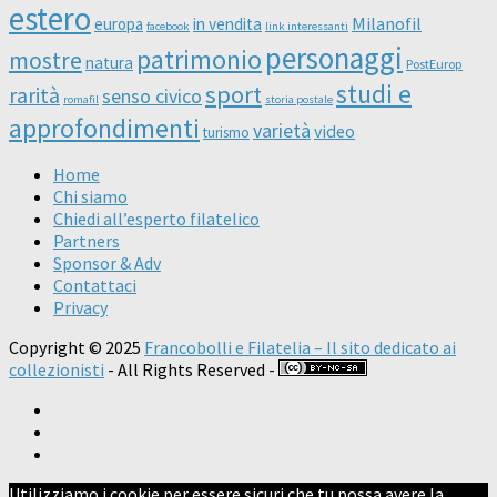
estero
Milanofil
europa
in vendita
facebook
link interessanti
personaggi
patrimonio
mostre
natura
PostEurop
studi e
sport
rarità
senso civico
romafil
storia postale
approfondimenti
varietà
video
turismo
Home
Chi siamo
Chiedi all’esperto filatelico
Partners
Sponsor & Adv
Contattaci
Privacy
Copyright © 2025
Francobolli e Filatelia – Il sito dedicato ai
collezionisti
- All Rights Reserved -
Utilizziamo i cookie per essere sicuri che tu possa avere la