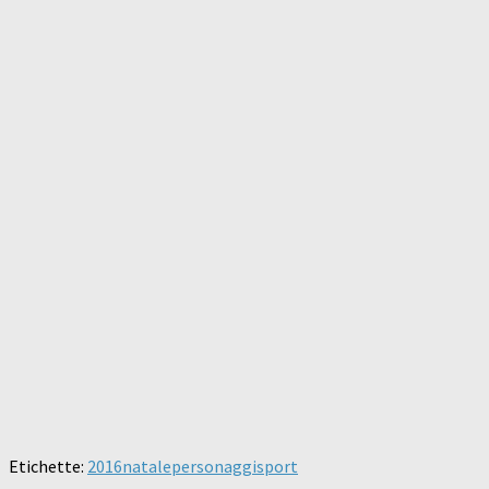
Etichette:
2016
natale
personaggi
sport